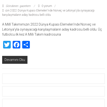
Gönderen: gazetem
0 yorum
ızın 2022 Dünya Kupası Elemeleri'nde Norveç ve Letonya'yla oynayacağı
karşılaşmaların aday kadrosu belli oldu
A Millî Takımımızın 2022 Dünya Kupası Elemeleri’nde Norveç ve
Letonya’yla oynayacağı karşılaşmaların aday kadrosu belli oldu. Üç
futbolcu ilk kez A Milli Takım kadrosuna
Twitter
Facebook
Share
Devamını Oku