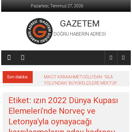
İçeriğe
Pazartesi, Temmuz 27, 2026
geç
GAZETEM
DOĞRU HABERİN ADRESİ
Son dakika:
MACİT KARAAHMETOĞLU’DAN ‘SILA
YOLU’NDAKİ ’BÜYÜKELÇİLERE MEKTUP
Etiket: ızın 2022 Dünya Kupası
Elemeleri'nde Norveç ve
Letonya'yla oynayacağı