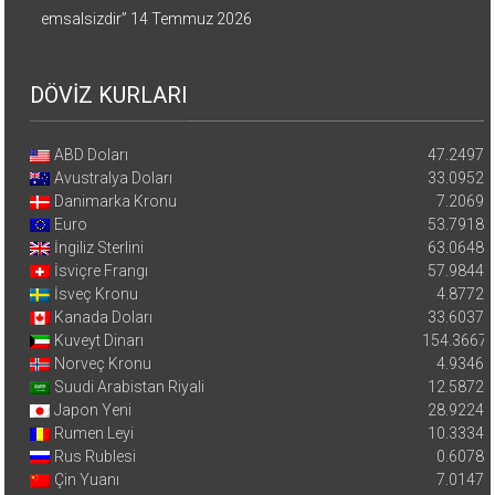
emsalsizdir”
14 Temmuz 2026
DÖVİZ KURLARI
ABD Doları
47.2497
Avustralya Doları
33.0952
Danimarka Kronu
7.2069
Euro
53.7918
İngiliz Sterlini
63.0648
İsviçre Frangı
57.9844
İsveç Kronu
4.8772
Kanada Doları
33.6037
Kuveyt Dinarı
154.3667
Norveç Kronu
4.9346
Suudi Arabistan Riyali
12.5872
Japon Yeni
28.9224
Rumen Leyi
10.3334
Rus Rublesi
0.6078
Çin Yuanı
7.0147