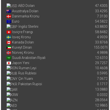
ABD Doları
47.4305
Avustralya Doları
33.4295
Danimarka Kronu
7.3130
Euro
54.5822
İngiliz Sterlini
63.8830
İsviçre Frangı
58.8482
İsveç Kronu
4.9939
Kanada Doları
33.8768
Kuveyt Dinarı
155.0078
Norveç Kronu
4.9898
Suudi Arabistan Riyali
12.6310
Japon Yeni
29.7257
Rumen Leyi
10.4608
Rus Rublesi
0.5995
Çin Yuanı
7.0672
Pakistan Rupisi
0.1717
13.0883
0.0332
28.0564
12.9865