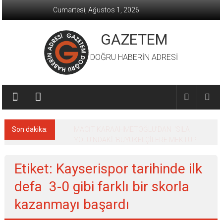
İçeriğe
Cumartesi, Ağustos 1, 2026
geç
GAZETEM
DOĞRU HABERİN ADRESİ
Son dakika:
MACİT KARAAHMETOĞLU’DAN ‘SILA
YOLU’NDAKİ ’BÜYÜKELÇİLERE MEKTUP
Etiket: Kayserispor tarihinde ilk
defa 3-0 gibi farklı bir skorla
kazanmayı başardı