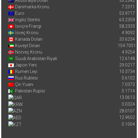
Avustralya Doları
33.2342
Danimarka Kronu
7.2311
Euro
53.9717
İngiliz Sterlini
63.2359
İsviçre Frangı
58.2333
İsveç Kronu
4.9092
Kanada Doları
33.6234
Kuveyt Dinarı
154.7051
Norveç Kronu
4.9254
Suudi Arabistan Riyali
12.6148
Japon Yeni
29.0217
Rumen Leyi
10.3734
Rus Rublesi
0.6102
Çin Yuanı
7.0372
Pakistan Rupisi
0.1714
13.0613
0.0324
28.0107
12.9652
0.1004