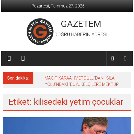
İçeriğe
Pazartesi, Temmuz 27, 2026
geç
GAZETEM
DOĞRU HABERİN ADRESİ
Son dakika:
MACİT KARAAHMETOĞLU’DAN ‘SILA
YOLU’NDAKİ ’BÜYÜKELÇİLERE MEKTUP
Etiket: kilisedeki yetim çocuklar