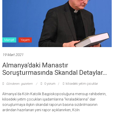
Manşet
Yaşam
19 Mart 2021
Almanya’daki Manastır
Soruşturmasında Skandal Detaylar…
Gönderen: gazetem
0 yorum
kilisedeki yetim çocuklar
Almanya’da Köln Katolik Başpiskoposluğuna mensup rahibelerin,
kilisedeki yetim çocukları işadamlarına “kiraladıklarına” dair
soruşturmaya ilişkin skandal raporun basına sızdırılmasının
ardından hazırlanan yeni rapor açıklanırken, Köln