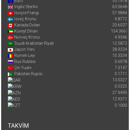
Euro
53.7918
İngiliz Sterlini
63.0648
İsviçre Frangı
57.9844
İsveç Kronu
4.8772
Kanada Doları
33.6037
Kuveyt Dinarı
154.3667
Norveç Kronu
4.9346
Suudi Arabistan Riyali
12.5872
Japon Yeni
28.9224
Rumen Leyi
10.3334
Rus Rublesi
0.6078
Çin Yuanı
7.0147
Pakistan Rupisi
0.1711
13.0327
0.0325
27.9495
12.9371
0.1000
TAKVİM