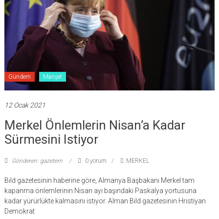
Gündem
Manşet
12 Ocak 2021
Merkel Önlemlerin Nisan’a Kadar
Sürmesini Istiyor
Gönderen: gazetem
0 yorum
MERKEL
Bild gazetesinin haberine göre, Almanya Başbakanı Merkel tam
kapanma önlemlerinin Nisan ayı başındaki Paskalya yortusuna
kadar yürürlükte kalmasını istiyor. Alman Bild gazetesinin Hristiyan
Demokrat