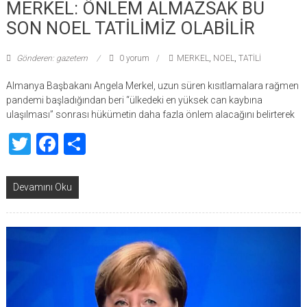
MERKEL: ÖNLEM ALMAZSAK BU
SON NOEL TATİLİMİZ OLABİLİR
Gönderen: gazetem
0 yorum
MERKEL
,
NOEL
,
TATİLİ
Almanya Başbakanı Angela Merkel, uzun süren kısıtlamalara rağmen
pandemi başladığından beri “ülkedeki en yüksek can kaybına
ulaşılması” sonrası hükümetin daha fazla önlem alacağını belirterek
Twitter
Facebook
Share
Devamını Oku