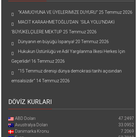
“KAMUOYUNA VE ÜYELERİMİZE DUYURU”
25 Temmuz 2026
MACİT KARAAHMETOĞLU’DAN ‘SILA YOLU’NDAKİ
’BÜYÜKELÇİLERE MEKTUP
25 Temmuz 2026
Dünyanın en büyüğü İspanya!
20 Temmuz 2026
Hukukun Üstünlüğü ve Adil Yargılanma İlkesi Herkes İçin
Geçerlidir!
16 Temmuz 2026
“15 Temmuz direnişi dünya demokrasi tarihi açısından
emsalsizdir”
14 Temmuz 2026
DÖVİZ KURLARI
ABD Doları
47.2497
Avustralya Doları
33.0952
Danimarka Kronu
7.2069