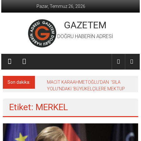
İçeriğe
Pazar, Temmuz 26, 2026
geç
GAZETEM
DOĞRU HABERİN ADRESİ
Son dakika:
MACİT KARAAHMETOĞLU’DAN ‘SILA
YOLU’NDAKİ ’BÜYÜKELÇİLERE MEKTUP
Etiket: MERKEL