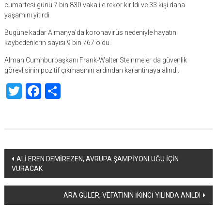
cumartesi günü 7 bin 830 vaka ile rekor kırıldı ve 33 kişi daha
yaşamını yitirdi.
Bugüne kadar Almanya’da koronavirüs nedeniyle hayatını
kaybedenlerin sayısı 9 bin 767 oldu.
Alman Cumhburbaşkanı Frank-Walter Steinmeier da güvenlik
görevlisinin pozitif çıkmasının ardından karantinaya alındı.
Twitter
Facebook
Share
Yazı
ALİ EREN DEMİREZEN, AVRUPA ŞAMPİYONLUĞU İÇİN
VURACAK
dolaşımı
ARA GÜLER, VEFATININ İKİNCİ YILINDA ANILDI