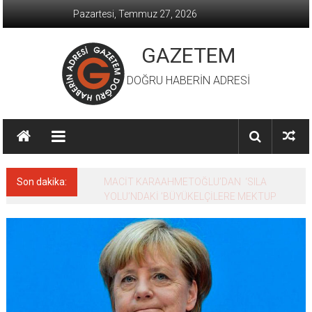
İçeriğe
Pazartesi, Temmuz 27, 2026
geç
GAZETEM
DOĞRU HABERİN ADRESİ
Son dakika:
MACİT KARAAHMETOĞLU’DAN ‘SILA
YOLU’NDAKİ ’BÜYÜKELÇİLERE MEKTUP