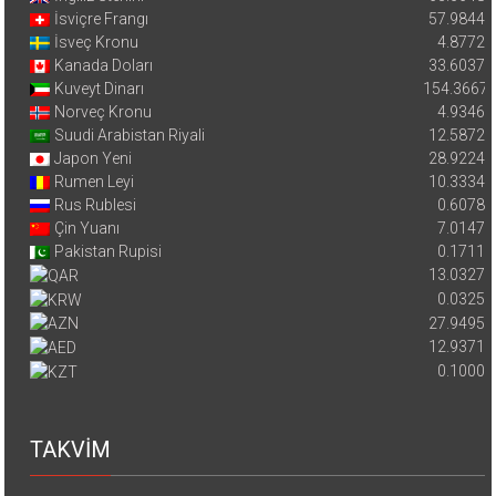
İsviçre Frangı
57.9844
İsveç Kronu
4.8772
Kanada Doları
33.6037
Kuveyt Dinarı
154.3667
Norveç Kronu
4.9346
Suudi Arabistan Riyali
12.5872
Japon Yeni
28.9224
Rumen Leyi
10.3334
Rus Rublesi
0.6078
Çin Yuanı
7.0147
Pakistan Rupisi
0.1711
13.0327
0.0325
27.9495
12.9371
0.1000
TAKVİM