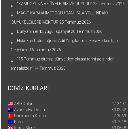
“KAMUOYUNA VE ÜYELERİMİZE DUYURU”
25 Temmuz 2026
MACİT KARAAHMETOĞLU’DAN ‘SILA YOLU’NDAKİ
’BÜYÜKELÇİLERE MEKTUP
25 Temmuz 2026
Dünyanın en büyüğü İspanya!
20 Temmuz 2026
Hukukun Üstünlüğü ve Adil Yargılanma İlkesi Herkes İçin
Geçerlidir!
16 Temmuz 2026
“15 Temmuz direnişi dünya demokrasi tarihi açısından
emsalsizdir”
14 Temmuz 2026
DÖVİZ KURLARI
ABD Doları
47.2497
Avustralya Doları
33.0952
Danimarka Kronu
7.2069
Euro
53.7918
İngiliz Sterlini
63.0648