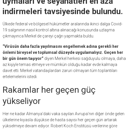
uymaları ve seyahatleri en aza
indirmeleri tavsiyesinde bulundu.
Ülkede federal ve bölgesel hükümetler aralarında ikinci dalga Covid-
19 salgınının nasıl kontrol altına alınacağı konusunda uzlaşma
çıkmayınca Merkel de çareyi çağrı yapmakta buldu.
“Virüsün daha fazla yayılmasını engellemek adına gerekli her
önlemi bireysel ve toplumsal düzeyde uygulamalıyız. Geçen her
bir gün önem taşıyor”
diyen Merkel herkesi sağduyulu olmaya, daha
az kişiyle temas etmeye ve mümkün olduğu kadar evde kalmaya
davet etti. Merkel vatandaşlardan zaruri olmayan tüm toplantıları
ertelemelerini istedi.
Rakamlar her geçen güç
yükseliyor
Her ne kadar Almanya’daki vaka sayıları Avrupa’nın diğer önde gelen
ülkelerine kıyasla düşükse de hasta sayısı her geçen gün artarak
yükselmeye devam ediyor. Robert Koch Enstitüsü verilerine göre