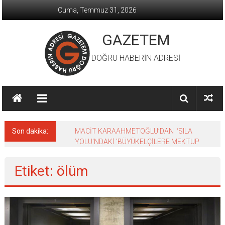
İçeriğe
Cuma, Temmuz 31, 2026
geç
GAZETEM
DOĞRU HABERİN ADRESİ
Son dakika:
MACİT KARAAHMETOĞLU’DAN ‘SILA
YOLU’NDAKİ ’BÜYÜKELÇİLERE MEKTUP
Etiket: ölüm