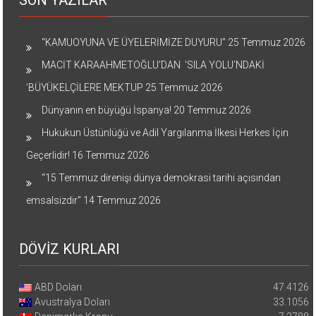
SON YAZILAR
“KAMUOYUNA VE ÜYELERİMİZE DUYURU”
25 Temmuz 2026
MACİT KARAAHMETOĞLU’DAN ‘SILA YOLU’NDAKİ
’BÜYÜKELÇİLERE MEKTUP
25 Temmuz 2026
Dünyanın en büyüğü İspanya!
20 Temmuz 2026
Hukukun Üstünlüğü ve Adil Yargılanma İlkesi Herkes İçin
Geçerlidir!
16 Temmuz 2026
“15 Temmuz direnişi dünya demokrasi tarihi açısından
emsalsizdir”
14 Temmuz 2026
DÖVİZ KURLARI
ABD Doları
47.4126
Avustralya Doları
33.1056