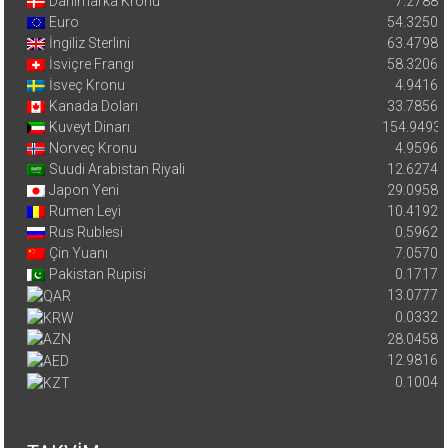
Danimarka Kronu
7.2788
Euro
54.3250
İngiliz Sterlini
63.4798
İsviçre Frangı
58.3206
İsveç Kronu
4.9416
Kanada Doları
33.7856
Kuveyt Dinarı
154.9493
Norveç Kronu
4.9596
Suudi Arabistan Riyali
12.6274
Japon Yeni
29.0958
Rumen Leyi
10.4192
Rus Rublesi
0.5962
Çin Yuanı
7.0570
Pakistan Rupisi
0.1717
13.0777
0.0332
28.0458
12.9816
0.1004