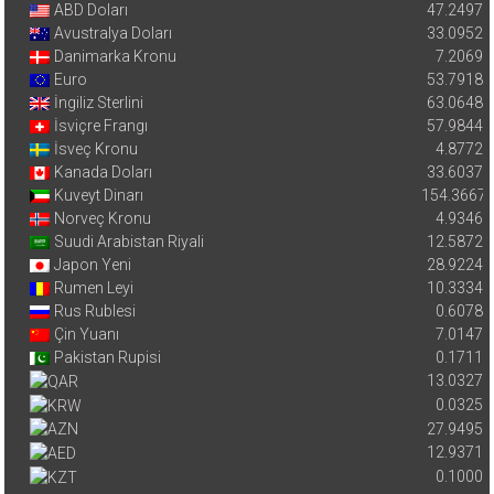
ABD Doları
47.2497
Avustralya Doları
33.0952
Danimarka Kronu
7.2069
Euro
53.7918
İngiliz Sterlini
63.0648
İsviçre Frangı
57.9844
İsveç Kronu
4.8772
Kanada Doları
33.6037
Kuveyt Dinarı
154.3667
Norveç Kronu
4.9346
Suudi Arabistan Riyali
12.5872
Japon Yeni
28.9224
Rumen Leyi
10.3334
Rus Rublesi
0.6078
Çin Yuanı
7.0147
Pakistan Rupisi
0.1711
13.0327
0.0325
27.9495
12.9371
0.1000