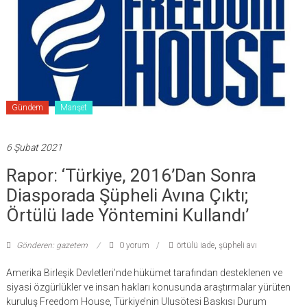
Gündem
Manşet
6 Şubat 2021
Rapor: ‘Türkiye, 2016’dan Sonra
Diasporada Şüpheli Avına Çıktı;
Örtülü Iade Yöntemini Kullandı’
Gönderen: gazetem
0 yorum
örtülü iade
,
şüpheli avı
Amerika Birleşik Devletleri’nde hükümet tarafından desteklenen ve
siyasi özgürlükler ve insan hakları konusunda araştırmalar yürüten
kuruluş Freedom House, Türkiye’nin Ulusötesi Baskısı Durum