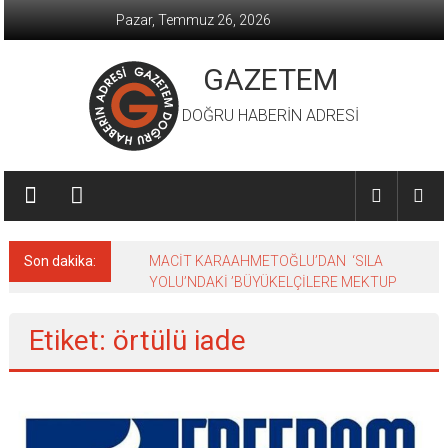
İçeriğe
Pazar, Temmuz 26, 2026
geç
GAZETEM
DOĞRU HABERİN ADRESİ
Son dakika:
MACİT KARAAHMETOĞLU’DAN ‘SILA
YOLU’NDAKİ ’BÜYÜKELÇİLERE MEKTUP
Etiket: örtülü iade