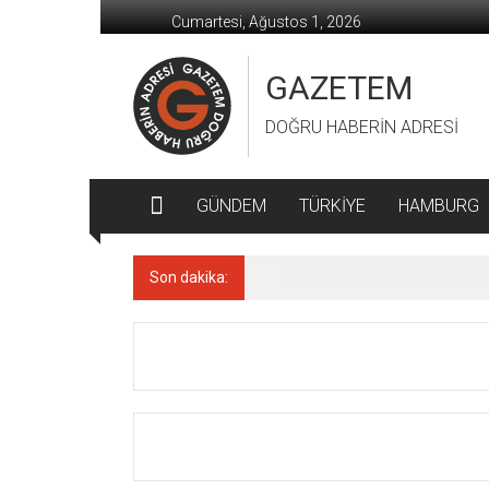
İçeriğe
Cumartesi, Ağustos 1, 2026
geç
GAZETEM
DOĞRU HABERİN ADRESİ
GÜNDEM
TÜRKİYE
HAMBURG
Son dakika:
MACİT KARAAHMETOĞLU’DAN