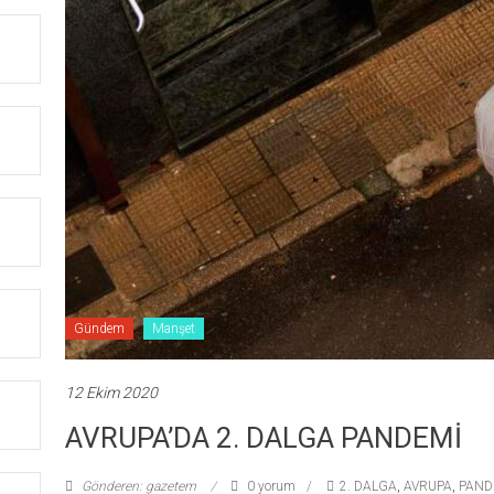
Gündem
Manşet
12 Ekim 2020
AVRUPA’DA 2. DALGA PANDEMİ
Gönderen: gazetem
0 yorum
2. DALGA
,
AVRUPA
,
PAND