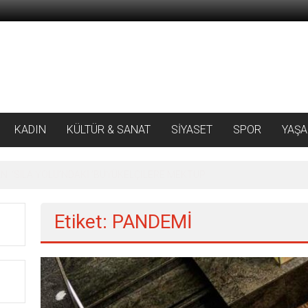
KADIN
KÜLTÜR & SANAT
SİYASET
SPOR
YAŞ
 ‘SILA YOLU’NDAKİ ’BÜYÜKELÇİLERE MEKTUP
Etiket: PANDEMİ