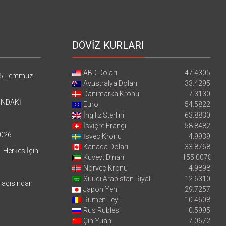
DÖVİZ KURLARI
ABD Doları
47.4305
5 Temmuz
Avustralya Doları
33.4295
Danimarka Kronu
7.3130
’NDAKİ
Euro
54.5822
İngiliz Sterlini
63.8830
İsviçre Frangı
58.8482
026
İsveç Kronu
4.9939
Kanada Doları
33.8768
i Herkes İçin
Kuveyt Dinarı
155.0078
Norveç Kronu
4.9898
Suudi Arabistan Riyali
12.6310
i açısından
Japon Yeni
29.7257
Rumen Leyi
10.4608
Rus Rublesi
0.5995
Çin Yuanı
7.0672