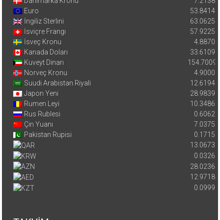
Danimarka Kronu
7.2138
Euro
53.8414
İngiliz Sterlini
63.0625
İsviçre Frangı
57.9225
İsveç Kronu
4.8870
Kanada Doları
33.6109
Kuveyt Dinarı
154.7009
Norveç Kronu
4.9000
Suudi Arabistan Riyali
12.6194
Japon Yeni
28.9839
Rumen Leyi
10.3486
Rus Rublesi
0.6062
Çin Yuanı
7.0375
Pakistan Rupisi
0.1715
13.0673
0.0326
28.0236
12.9718
0.0999