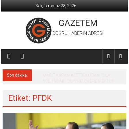
İçeriğe
Salı, Temmuz 28, 2026
geç
GAZETEM
DOĞRU HABERİN ADRESİ
Son dakika:
MACİT KARAAHMETOĞLU’DAN ‘SILA
YOLU’NDAKİ ’BÜYÜKELÇİLERE MEKTUP
Etiket: PFDK