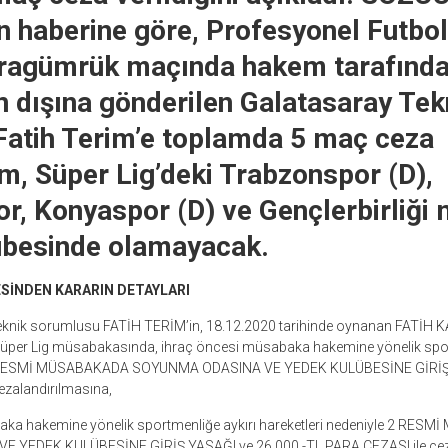
n haberine göre, Profesyonel Futbol 
aragümrük maçında hakem tarafında
n dışına gönderilen Galatasaray Tek
Fatih Terim’e toplamda 5 maç ceza
im, Süper Lig’deki Trabzonspor (D),
r, Konyaspor (D) ve Gençlerbirliği
übesinde olamayacak.
ES
İ
NDEN KARARIN DETAYLARI
knik sorumlusu FATİH TERİM’in, 18.12.2020 tarihinde oynanan FATİH
per Lig müsabakasında, ihraç öncesi müsabaka hakemine yönelik sport
ESMİ MÜSABAKADA SOYUNMA ODASINA VE YEDEK KULÜBESİNE GİRİŞ Y
ezalandırılmasına,
aka hakemine yönelik sportmenliğe aykırı hareketleri nedeniyle 2 RE
YEDEK KULÜBESİNE GİRİŞ YASAĞI ve 26.000.-TL PARA CEZASI ile ceza