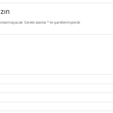
azın
yınlanmayacak.
Gerekli alanlar
*
ile işaretlenmişlerdir