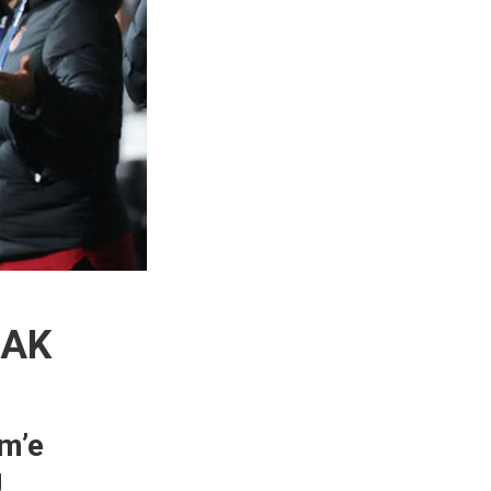
CAK
im’e
Ü