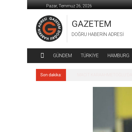
İçeriğe
Pazar, Temmuz 26, 2026
geç
GAZETEM
DOĞRU HABERİN ADRESİ
GÜNDEM
TÜRKİYE
HAMBURG
Son dakika:
MACİT KARAAHMETOĞLU’DAN