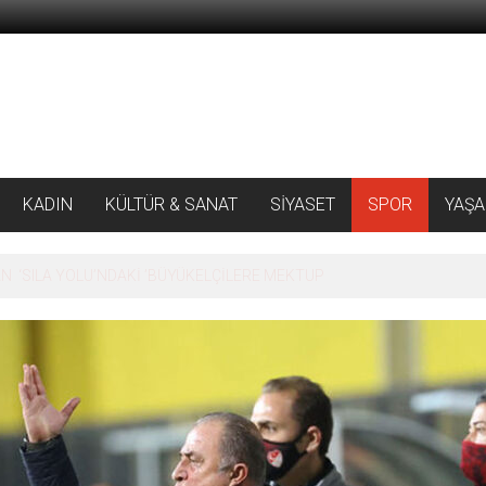
KADIN
KÜLTÜR & SANAT
SİYASET
SPOR
YAŞ
 ‘SILA YOLU’NDAKİ ’BÜYÜKELÇİLERE MEKTUP