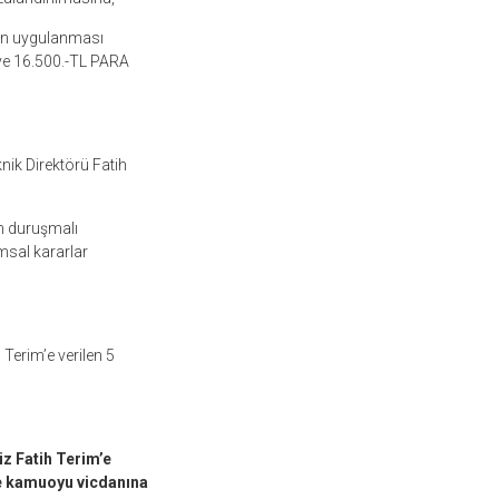
in uygulanması
 16.500.-TL PARA
ik Direktörü Fatih
ın duruşmalı
msal kararlar
Terim’e verilen 5
z Fatih Terim’e
ve kamuoyu vicdanına