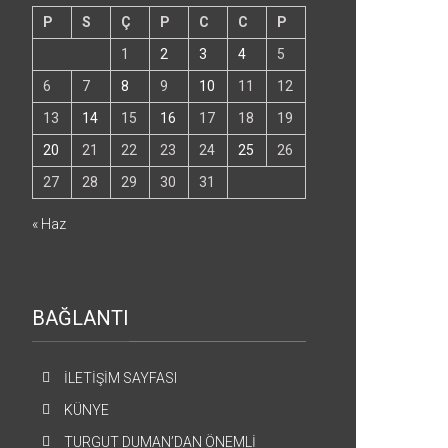
P
S
Ç
P
C
C
P
1
2
3
4
5
6
7
8
9
10
11
12
13
14
15
16
17
18
19
20
21
22
23
24
25
26
27
28
29
30
31
« Haz
BAĞLANTI
İLETİŞİM SAYFASI
KÜNYE
TURGUT DUMAN’DAN ÖNEMLİ