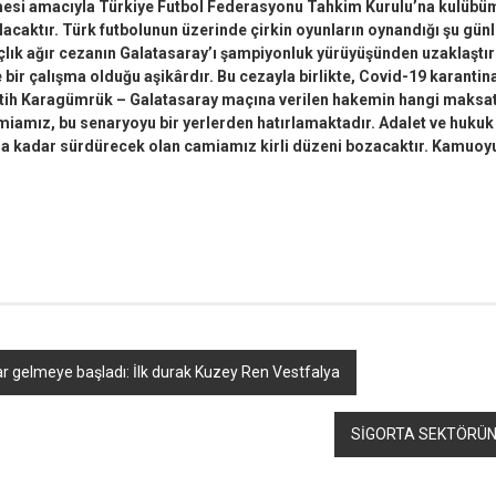
mesi amacıyla Türkiye Futbol Federasyonu Tahkim Kurulu’na kulübü
lacaktır. Türk futbolunun üzerinde çirkin oyunların oynandığı şu gün
çlık ağır cezanın Galatasaray’ı şampiyonluk yürüyüşünden uzaklaştı
bir çalışma olduğu aşikârdır. Bu cezayla birlikte, Covid-19 karantina
tih Karagümrük – Galatasaray maçına verilen hakemin hangi maksatl
amiamız, bu senaryoyu bir yerlerden hatırlamaktadır. Adalet ve huku
 kadar sürdürecek olan camiamız kirli düzeni bozacaktır. Kamuoy
r
ebook
hare
r gelmeye başladı: İlk durak Kuzey Ren Vestfalya
SİGORTA SEKTÖRÜN