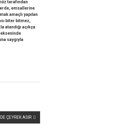
müz tarafından
lerde, emsallerine
rmak amaçlı yapılan
sı biter bitmez,
a atandığı açıkça
k ekseninde
una saygıyla
DE ÇEYREK ASIR