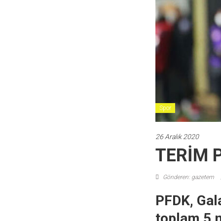
Spor
26 Aralık 2020
TERİM 
Gönderen: gazetem
PFDK, Gala
toplam 5 m