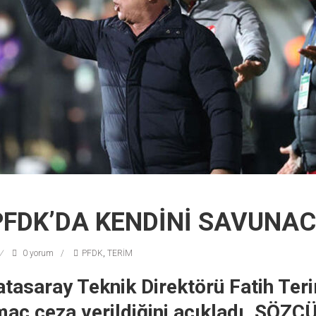
PFDK’DA KENDİNİ SAVUNA
0 yorum
PFDK
,
TERİM
tasaray Teknik Direktörü Fatih Ter
aç ceza verildiğini açıkladı. SÖZC