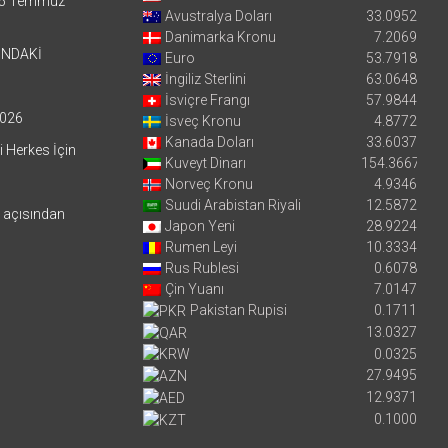
5 Temmuz
Avustralya Doları
33.0952
Danimarka Kronu
7.2069
’NDAKİ
Euro
53.7918
İngiliz Sterlini
63.0648
İsviçre Frangı
57.9844
026
İsveç Kronu
4.8772
Kanada Doları
33.6037
i Herkes İçin
Kuveyt Dinarı
154.3667
Norveç Kronu
4.9346
Suudi Arabistan Riyali
12.5872
i açısından
Japon Yeni
28.9224
Rumen Leyi
10.3334
Rus Rublesi
0.6078
Çin Yuanı
7.0147
Pakistan Rupisi
0.1711
13.0327
0.0325
27.9495
12.9371
0.1000