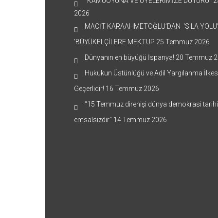
“KAMUOYUNA VE ÜYELERİMİZE DUYURU”
2
2026
MACİT KARAAHMETOĞLU’DAN ‘SILA YOLU
’BÜYÜKELÇİLERE MEKTUP
25 Temmuz 2026
Dünyanın en büyüğü İspanya!
20 Temmuz 2
Hukukun Üstünlüğü ve Adil Yargılanma İlkes
Geçerlidir!
16 Temmuz 2026
“15 Temmuz direnişi dünya demokrasi tarih
emsalsizdir”
14 Temmuz 2026