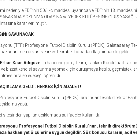
i nedeniyle FDT’nin 50/1-c maddesi uyarınca ve FDT’nin 13. maddesin
SABAKADA SOYUNMA ODASINA ve YEDEK KULÜBESİNE GİRİŞ YASAĞI ve
lmasına karar verilmiştir.
SİNİ SAVUNACAK
syonu (TFF) Profesyonel Futbol Disiplin Kurulu (PFDK), Galatasaray Tekn
bakadan men cezası verirken tecrübeli hocadan flaş bir hamle geldi.
 Erhan Kaan Adıgüzel
‘in haberine göre; Terim, Tahkim Kurulu’na itirazın
 ve bizzat kendisi savunma yapmak için duruşmaya katılıp, geçmişteki e
irilmesini talep edeceği öğrenildi.
ÇIKLAMA GELDİ: HERKES İÇİN ADALET!
rofesyonel Futbol Disiplin Kurulu (PFDK) tarafından teknik direktör Fatih 
açıklama yaptı.
 sitesinden yapılan açıklamada şu ifadeler kullanıldı:
erasyonu Profesyonel Futbol Disiplin Kurulu´nun, teknik direktörümü
eza hakkaniyet ölçülerine uygun değildir. Söz konusu kararın, adil 