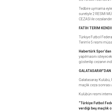
Tedbire uymama eylem
suretiyle
2
RESMİ MÜ
CEZASI ile cezalandırı
FATİH TERİM KENDİ
Türkiye Futbol Federa
Terim’e 5 resmi müsa
Habertürk Spor’dan
yapılmasını isteyecek
gösterilip cezanın ind
GALATASARAY’DAN A
Galatasaray Kulübü, P
maçlık ceza sonrası 
Kulübün resmi internet
“Türkiye Futbol Fed
verdiği beş maçlık c