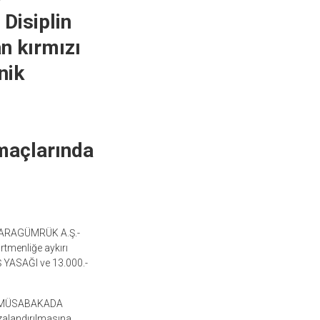
Disiplin
n kırmızı
nik
 maçlarında
 KARAGÜMRÜK A.Ş.-
menliğe aykırı
ASAĞI ve 13.000.-
SMİ MÜSABAKADA
landırılmasına,