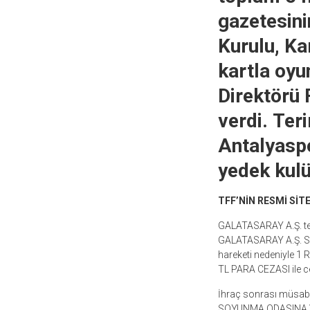
gazetesini
Kurulu, K
kartla oyu
Direktörü 
verdi. Ter
Antalyaspo
yedek kul
TFF’N
İ
N RESM
İ
S
İ
T
GALATASARAY A.Ş. te
GALATASARAY A.Ş. Sü
hareketi nedeniyle
1
R
TL PARA CEZASI ile c
İhraç sonrası müsab
SOYUNMA ODASINA VE 