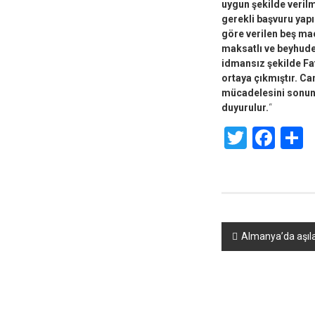
uygun şekilde veril
gerekli başvuru yapı
göre verilen beş ma
maksatlı ve beyhude 
idmansız şekilde Fa
ortaya çıkmıştır. C
mücadelesini sonuna
duyurulur.
“
Twitte
Fac
S
Yazı
Almanya’da aşıla
dolaşımı