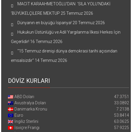
MACİT KARAAHMETOĞLU’DAN ‘SILA YOLU’NDAKİ
’BÜYÜKELÇİLERE MEKTUP
25 Temmuz 2026
Dünyanın en büyüğü İspanya!
20 Temmuz 2026
Hukukun Üstünlüğü ve Adil Yargılanma İlkesi Herkes İçin
Geçerlidir!
16 Temmuz 2026
“15 Temmuz direnişi dünya demokrasi tarihi açısından
emsalsizdir”
14 Temmuz 2026
DÖVİZ KURLARI
ABD Doları
47.3751
Avustralya Doları
33.0892
Danimarka Kronu
7.2138
Euro
53.8414
İngiliz Sterlini
63.0625
İsviçre Frangı
57.9225