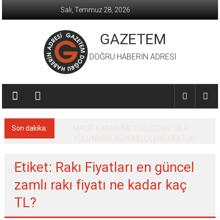
İçeriğe
Salı, Temmuz 28, 2026
geç
GAZETEM
DOĞRU HABERİN ADRESİ
Son dakika:
MACİT KARAAHMETOĞLU’DAN ‘SILA
YOLU’NDAKİ ’BÜYÜKELÇİLERE MEKTUP
Etiket: Rakı Fiyatları en güncel
zamlı rakı fiyatı ne kadar kaç
TL?