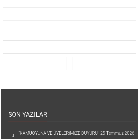
SON YAZILAR
“KAMUOYUNA VE ÜYELERİMİZE DUYURU”
25 Temmuz 2026