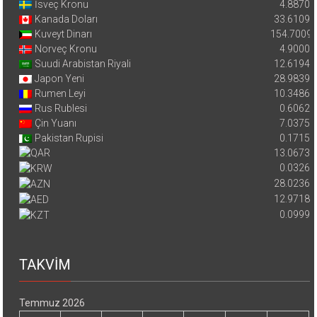
İsveç Kronu
4.8870
Kanada Doları
33.6109
Kuveyt Dinarı
154.7009
Norveç Kronu
4.9000
Suudi Arabistan Riyali
12.6194
Japon Yeni
28.9839
Rumen Leyi
10.3486
Rus Rublesi
0.6062
Çin Yuanı
7.0375
Pakistan Rupisi
0.1715
13.0673
0.0326
28.0236
12.9718
0.0999
TAKVİM
Temmuz 2026