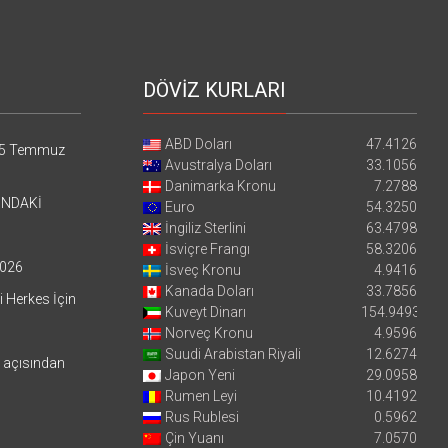
DÖVİZ KURLARI
ABD Doları
47.4126
5 Temmuz
Avustralya Doları
33.1056
Danimarka Kronu
7.2788
’NDAKİ
Euro
54.3250
İngiliz Sterlini
63.4798
İsviçre Frangı
58.3206
026
İsveç Kronu
4.9416
Kanada Doları
33.7856
i Herkes İçin
Kuveyt Dinarı
154.9493
Norveç Kronu
4.9596
Suudi Arabistan Riyali
12.6274
i açısından
Japon Yeni
29.0958
Rumen Leyi
10.4192
Rus Rublesi
0.5962
Çin Yuanı
7.0570