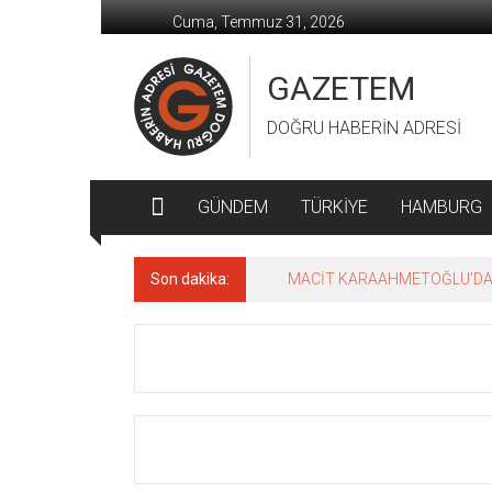
İçeriğe
Cuma, Temmuz 31, 2026
geç
GAZETEM
DOĞRU HABERİN ADRESİ
GÜNDEM
TÜRKİYE
HAMBURG
Son dakika:
MACİT KARAAHMETOĞLU’DAN