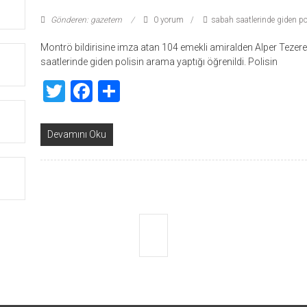
Gönderen: gazetem
0 yorum
sabah saatlerinde giden po
Montrö bildirisine imza atan 104 emekli amiralden Alper Tezere
saatlerinde giden polisin arama yaptığı öğrenildi. Polisin
Twitter
Facebook
Share
Devamını Oku