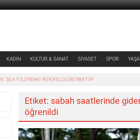
KADIN
KÜLTÜR & SANAT
SİYASET
SPOR
YAŞ
 ‘SILA YOLU’NDAKİ ’BÜYÜKELÇİLERE MEKTUP
Etiket: sabah saatlerinde gide
öğrenildi