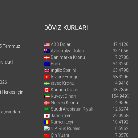
DÖVİZ KURLARI
ABD Doları
47.4126
5 Temmuz
Avustralya Doları
33.1056
Danimarka Kronu
7.2788
’NDAKİ
Euro
54.3250
İngiliz Sterlini
63.4798
İsviçre Frangı
58.3206
026
İsveç Kronu
4.9416
Kanada Doları
33.7856
i Herkes İçin
Kuveyt Dinarı
154.9493
Norveç Kronu
4.9596
Suudi Arabistan Riyali
12.6274
i açısından
Japon Yeni
29.0958
Rumen Leyi
10.4192
Rus Rublesi
0.5962
Çin Yuanı
7.0570