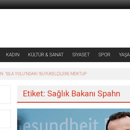
KADIN
KÜLTÜR & SANAT
SİYASET
SPOR
YAŞ
 ‘SILA YOLU’NDAKİ ’BÜYÜKELÇİLERE MEKTUP
Etiket: Sağlık Bakanı Spahn