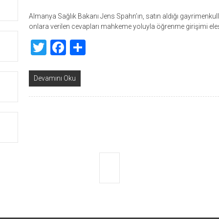
Almanya Sağlık Bakanı Jens Spahn’ın, satın aldığı gayrimenkuller 
onlara verilen cevapları mahkeme yoluyla öğrenme girişimi eleş
Twitter
Facebook
Share
Devamını Oku