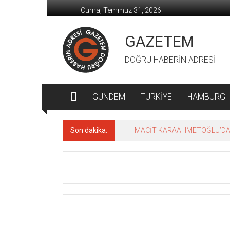
İçeriğe
Cuma, Temmuz 31, 2026
geç
GAZETEM
DOĞRU HABERİN ADRESİ
GÜNDEM
TÜRKİYE
HAMBURG
Son dakika:
MACİT KARAAHMETOĞLU’DAN