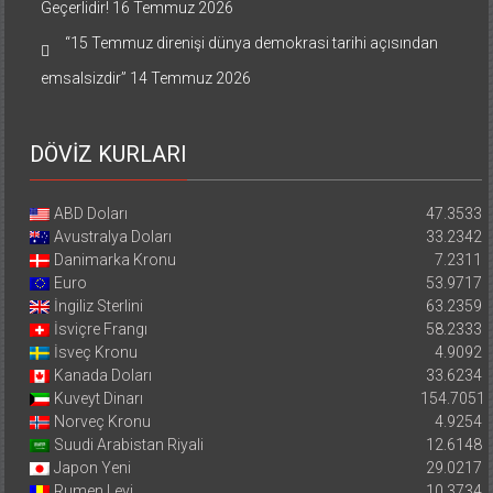
Geçerlidir!
16 Temmuz 2026
“15 Temmuz direnişi dünya demokrasi tarihi açısından
emsalsizdir”
14 Temmuz 2026
DÖVİZ KURLARI
ABD Doları
47.3533
Avustralya Doları
33.2342
Danimarka Kronu
7.2311
Euro
53.9717
İngiliz Sterlini
63.2359
İsviçre Frangı
58.2333
İsveç Kronu
4.9092
Kanada Doları
33.6234
Kuveyt Dinarı
154.7051
Norveç Kronu
4.9254
Suudi Arabistan Riyali
12.6148
Japon Yeni
29.0217
Rumen Leyi
10.3734