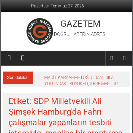
İçeriğe
Pazartesi, Temmuz 27, 2026
geç
GAZETEM
DOĞRU HABERİN ADRESİ
Son dakika:
MACİT KARAAHMETOĞLU’DAN ‘SILA
YOLU’NDAKİ ’BÜYÜKELÇİLERE MEKTUP
Etiket: SDP Milletvekili Ali
Şimşek Hamburg'da Fahri
çalışmalar yapanların tesbiti