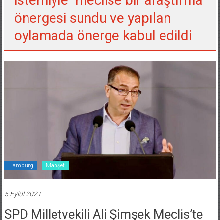
istemiyle meclise bir araştırma
önergesi sundu ve yapılan
oylamada önerge kabul edildi
Hamburg
Manşet
5 Eylül 2021
SPD Milletvekili Ali Şimşek Meclis’te