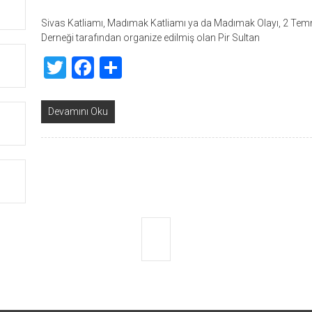
Sivas Katliamı, Madımak Katliamı ya da Madımak Olayı, 2 Temmu
Derneği tarafından organize edilmiş olan Pir Sultan
Twitter
Facebook
Share
Devamını Oku