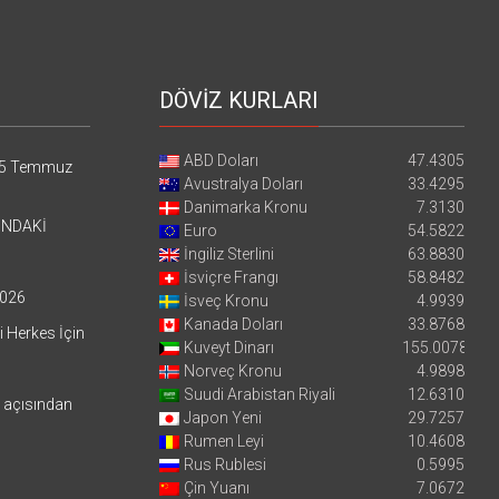
DÖVİZ KURLARI
ABD Doları
47.4305
5 Temmuz
Avustralya Doları
33.4295
Danimarka Kronu
7.3130
’NDAKİ
Euro
54.5822
İngiliz Sterlini
63.8830
İsviçre Frangı
58.8482
026
İsveç Kronu
4.9939
Kanada Doları
33.8768
i Herkes İçin
Kuveyt Dinarı
155.0078
Norveç Kronu
4.9898
Suudi Arabistan Riyali
12.6310
i açısından
Japon Yeni
29.7257
Rumen Leyi
10.4608
Rus Rublesi
0.5995
Çin Yuanı
7.0672