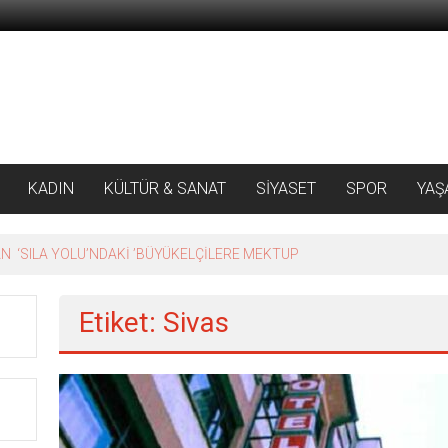
KADIN
KÜLTÜR & SANAT
SİYASET
SPOR
YAŞ
 ‘SILA YOLU’NDAKİ ’BÜYÜKELÇİLERE MEKTUP
Etiket: Sivas