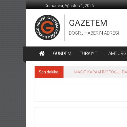
İçeriğe
Cumartesi, Ağustos 1, 2026
geç
GAZETEM
DOĞRU HABERİN ADRESİ
GÜNDEM
TÜRKİYE
HAMBURG
Son dakika:
MACİT KARAAHMETOĞLU’DAN