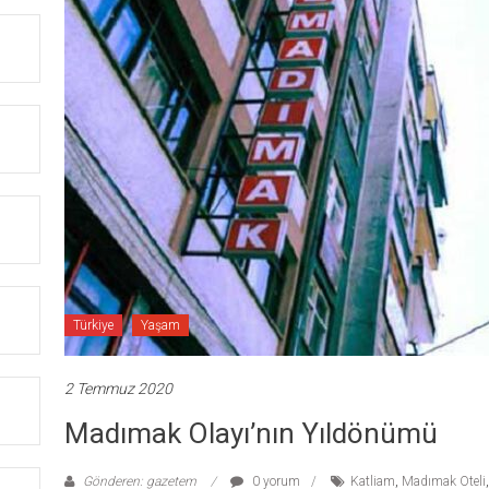
Türkiye
Yaşam
2 Temmuz 2020
Madımak Olayı’nın Yıldönümü
Gönderen: gazetem
0 yorum
Katliam
,
Madımak Oteli