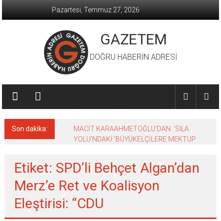
İçeriğe
Pazartesi, Temmuz 27, 2026
geç
GAZETEM
DOĞRU HABERİN ADRESİ
Son dakika:
MACİT KARAAHMETOĞLU’DAN ‘SILA
YOLU’NDAKİ ’BÜYÜKELÇİLERE MEKTUP
Etiket: SPD’li Behçet Algan’dan
Merz’e Ret ve Koalisyon
Eleştirisi: “CDU