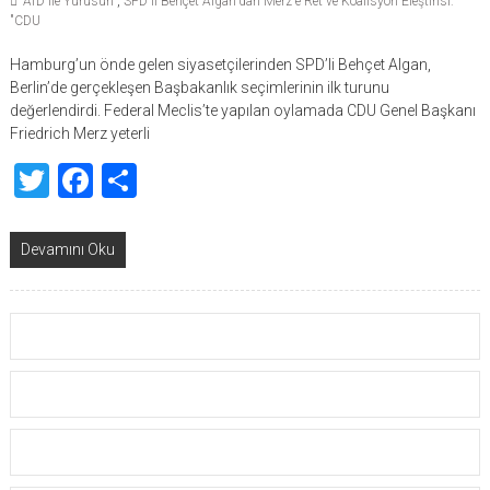
AfD ile Yürüsün"
,
SPD'li Behçet Algan'dan Merz'e Ret ve Koalisyon Eleştirisi:
"CDU
Hamburg’un önde gelen siyasetçilerinden SPD’li Behçet Algan,
Berlin’de gerçekleşen Başbakanlık seçimlerinin ilk turunu
değerlendirdi. Federal Meclis’te yapılan oylamada CDU Genel Başkanı
Friedrich Merz yeterli
Twitter
Facebook
Share
Devamını Oku