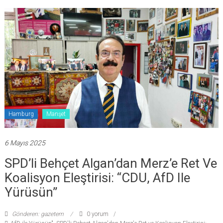
Hamburg
Manşet
6 Mayıs 2025
SPD’li Behçet Algan’dan Merz’e Ret Ve
Koalisyon Eleştirisi: “CDU, AfD Ile
Yürüsün”
Gönderen: gazetem
0 yorum