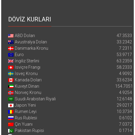
DÖVİZ KURLARI
ABD Doları
47.3533
Avustralya Doları
33.2342
Danimarka Kronu
7.2311
Euro
53.9717
İngiliz Sterlini
63.2359
İsviçre Frangı
58.2333
İsveç Kronu
4.9092
Kanada Doları
33.6234
Kuveyt Dinarı
154.7051
Norveç Kronu
4.9254
Suudi Arabistan Riyali
12.6148
Japon Yeni
29.0217
Rumen Leyi
10.3734
Rus Rublesi
0.6102
Çin Yuanı
7.0372
Pakistan Rupisi
0.1714