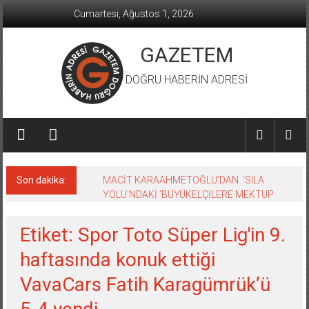
İçeriğe
Cumartesi, Ağustos 1, 2026
geç
GAZETEM
DOĞRU HABERİN ADRESİ
Son dakika:
MACİT KARAAHMETOĞLU’DAN ‘SILA
YOLU’NDAKİ ’BÜYÜKELÇİLERE MEKTUP
Etiket: Spor Toto Süper Lig'in 9.
haftasında konuk ettiği
VavaCars Fatih Karagümrük’ü