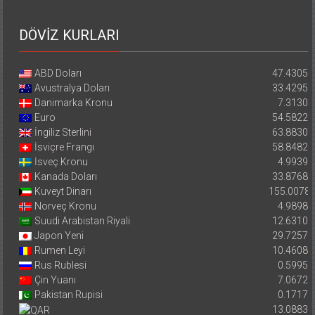
DÖVİZ KURLARI
ABD Doları
47.4305
Avustralya Doları
33.4295
Danimarka Kronu
7.3130
Euro
54.5822
İngiliz Sterlini
63.8830
İsviçre Frangı
58.8482
İsveç Kronu
4.9939
Kanada Doları
33.8768
Kuveyt Dinarı
155.0078
Norveç Kronu
4.9898
Suudi Arabistan Riyali
12.6310
Japon Yeni
29.7257
Rumen Leyi
10.4608
Rus Rublesi
0.5995
Çin Yuanı
7.0672
Pakistan Rupisi
0.1717
13.0883