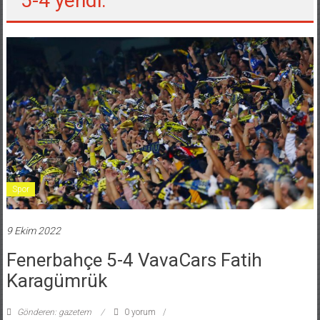
5-4 yendi.
Spor
9 Ekim 2022
Fenerbahçe 5-4 VavaCars Fatih
Karagümrük
Gönderen: gazetem
0 yorum