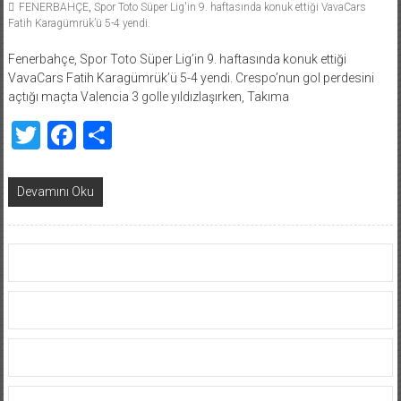
FENERBAHÇE
,
Spor Toto Süper Lig'in 9. haftasında konuk ettiği VavaCars
Fatih Karagümrük’ü 5-4 yendi.
Fenerbahçe, Spor Toto Süper Lig’in 9. haftasında konuk ettiği
VavaCars Fatih Karagümrük’ü 5-4 yendi. Crespo’nun gol perdesini
açtığı maçta Valencia 3 golle yıldızlaşırken, Takıma
Twitter
Facebook
Share
Devamını Oku