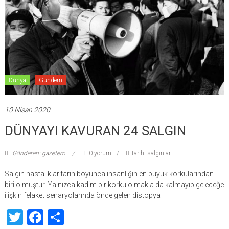
Dünya
Gündem
10 Nisan 2020
DÜNYAYI KAVURAN 24 SALGIN
Gönderen: gazetem
0 yorum
tarihi salgınlar
Salgın hastalıklar tarih boyunca insanlığın en büyük korkularından
biri olmuştur. Yalnızca kadim bir korku olmakla da kalmayıp geleceğe
ilişkin felaket senaryolarında önde gelen distopya
Twitter
Facebook
Share