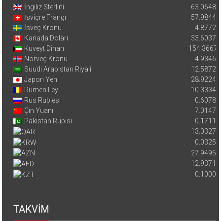
İngiliz Sterlini
63.0648
İsviçre Frangı
57.9844
İsveç Kronu
4.8772
Kanada Doları
33.6037
Kuveyt Dinarı
154.3667
Norveç Kronu
4.9346
Suudi Arabistan Riyali
12.5872
Japon Yeni
28.9224
Rumen Leyi
10.3334
Rus Rublesi
0.6078
Çin Yuanı
7.0147
Pakistan Rupisi
0.1711
13.0327
0.0325
27.9495
12.9371
0.1000
TAKVİM