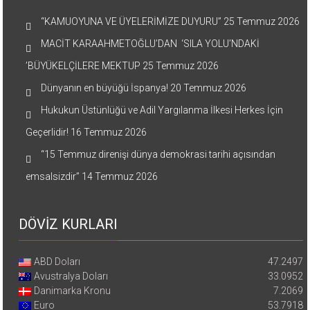
“KAMUOYUNA VE ÜYELERİMİZE DUYURU”
25 Temmuz 2026
MACİT KARAAHMETOĞLU’DAN ‘SILA YOLU’NDAKİ
’BÜYÜKELÇİLERE MEKTUP
25 Temmuz 2026
Dünyanın en büyüğü İspanya!
20 Temmuz 2026
Hukukun Üstünlüğü ve Adil Yargılanma İlkesi Herkes İçin
Geçerlidir!
16 Temmuz 2026
“15 Temmuz direnişi dünya demokrasi tarihi açısından
emsalsizdir”
14 Temmuz 2026
DÖVİZ KURLARI
ABD Doları
47.2497
Avustralya Doları
33.0952
Danimarka Kronu
7.2069
Euro
53.7918