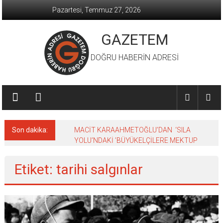
İçeriğe
Pazartesi, Temmuz 27, 2026
geç
GAZETEM
DOĞRU HABERİN ADRESİ
Son dakika:
MACİT KARAAHMETOĞLU’DAN ‘SILA
YOLU’NDAKİ ’BÜYÜKELÇİLERE MEKTUP
Etiket: tarihi salgınlar