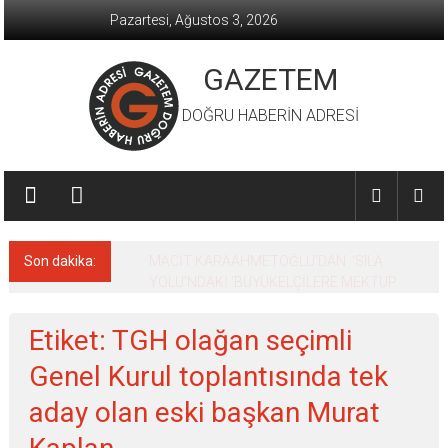
İçeriğe
Pazartesi, Ağustos 3, 2026
geç
GAZETEM
DOĞRU HABERİN ADRESİ
Son dakika:
MACİT KARAAHMETOĞLU’DAN ‘SILA
YOLU’NDAKİ ’BÜYÜKELÇİLERE MEKTUP
Etiket: TGH olağan seçimli
Genel Kurul toplantısında tek
aday olan eski başkan Murat