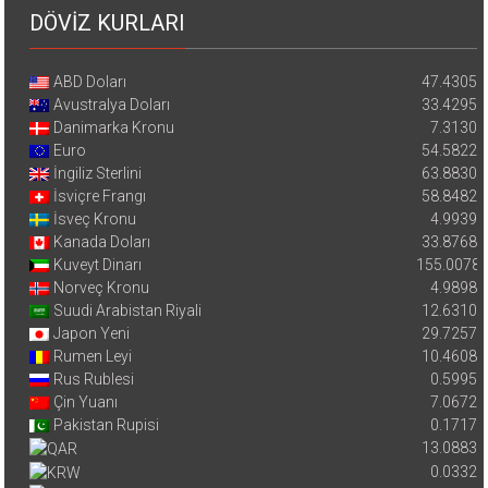
DÖVİZ KURLARI
ABD Doları
47.4305
Avustralya Doları
33.4295
Danimarka Kronu
7.3130
Euro
54.5822
İngiliz Sterlini
63.8830
İsviçre Frangı
58.8482
İsveç Kronu
4.9939
Kanada Doları
33.8768
Kuveyt Dinarı
155.0078
Norveç Kronu
4.9898
Suudi Arabistan Riyali
12.6310
Japon Yeni
29.7257
Rumen Leyi
10.4608
Rus Rublesi
0.5995
Çin Yuanı
7.0672
Pakistan Rupisi
0.1717
13.0883
0.0332