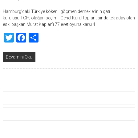
Hamburg’daki Türkiye kökenli göçmen derneklerinin çatı
kuruluşu TGH, olağan seçimli Genel Kurul toplantısında tek aday olan
eski başkan Murat Kaplan’ı 77 evet oyuna karşı 4
Twitter
Facebook
Share
Devamını Oku