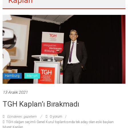
Kaplan
Hamburg
Manşet
13 Aralık 2021
TGH Kaplan’ı Bırakmadı
Gönderen: gazetem
0 yorum
TGH olağan seçimli Genel Kurul toplantısında tek aday olan eski başkan
Murat Kaplan