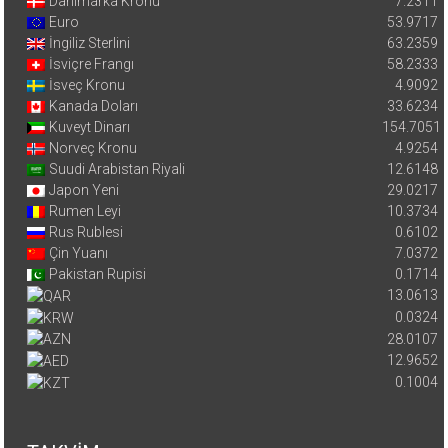
Danimarka Kronu
7.2311
Euro
53.9717
İngiliz Sterlini
63.2359
İsviçre Frangı
58.2333
İsveç Kronu
4.9092
Kanada Doları
33.6234
Kuveyt Dinarı
154.7051
Norveç Kronu
4.9254
Suudi Arabistan Riyali
12.6148
Japon Yeni
29.0217
Rumen Leyi
10.3734
Rus Rublesi
0.6102
Çin Yuanı
7.0372
Pakistan Rupisi
0.1714
13.0613
0.0324
28.0107
12.9652
0.1004