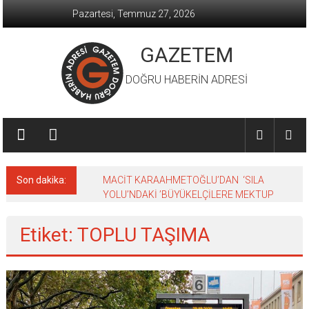
İçeriğe
Pazartesi, Temmuz 27, 2026
geç
GAZETEM
DOĞRU HABERİN ADRESİ
Son dakika:
MACİT KARAAHMETOĞLU’DAN ‘SILA
YOLU’NDAKİ ’BÜYÜKELÇİLERE MEKTUP
Etiket: TOPLU TAŞIMA