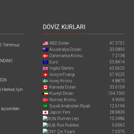
DÖVİZ KURLARI
ABD Doları
47.3751
5 Temmuz
Avustralya Doları
33.0892
Danimarka Kronu
7.2138
’NDAKİ
Euro
53.8414
İngiliz Sterlini
63.0625
İsviçre Frangı
57.9225
026
İsveç Kronu
4.8870
Kanada Doları
33.6109
i Herkes İçin
Kuveyt Dinarı
154.7009
Norveç Kronu
4.9000
Suudi Arabistan Riyali
12.6194
i açısından
Japon Yeni
28.9839
Rumen Leyi
10.3486
Rus Rublesi
0.6062
Çin Yuanı
7.0375