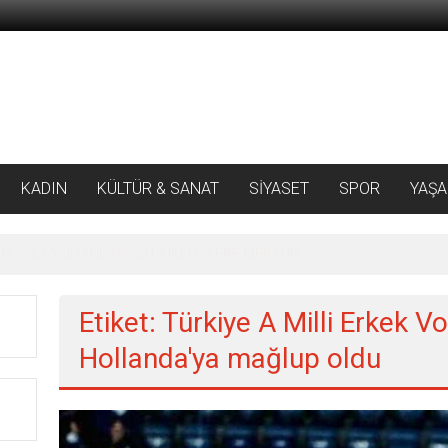
KADIN
KÜLTÜR & SANAT
SİYASET
SPOR
YAŞ
 ‘SILA YOLU’NDAKİ ’BÜYÜKELÇİLERE MEKTUP
Etiket: Türkiye A Milli Erkek V
Hollanda'ya mağlup oldu