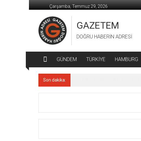
İçeriğe
Çarşamba, Temmuz 29, 2026
geç
GAZETEM
DOĞRU HABERİN ADRESİ
GÜNDEM
TÜRKİYE
HAMBURG
Son dakika:
MACİT KARAAHMETOĞLU’DAN