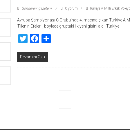
Gönderen: gazetem
0 yorum
Türkiye A Milli Erkek Vole
Avrupa Şampiyonası C Grubu’nda 4. maçına çıkan Türkiye A Mil
‘Filenin Efeleri’, böylece gruptaki ilk yenilgisini aldı. Türkiye
Twitter
Facebook
Share
Devamını Oku