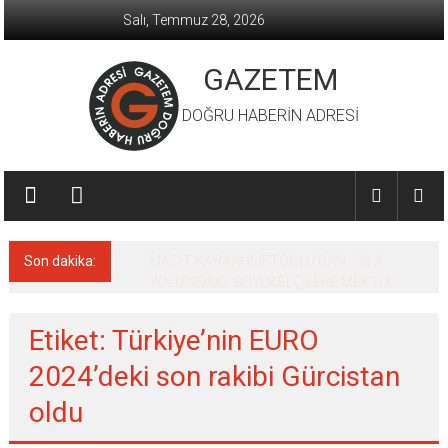
İçeriğe
Salı, Temmuz 28, 2026
geç
GAZETEM
DOĞRU HABERİN ADRESİ
Son dakika:
MACİT KARAAHMETOĞLU’DAN ‘SILA
YOLU’NDAKİ ’BÜYÜKELÇİLERE MEKTUP
Etiket: Türkiye’nin EURO
2024’deki son rakibi Gürcistan
oldu