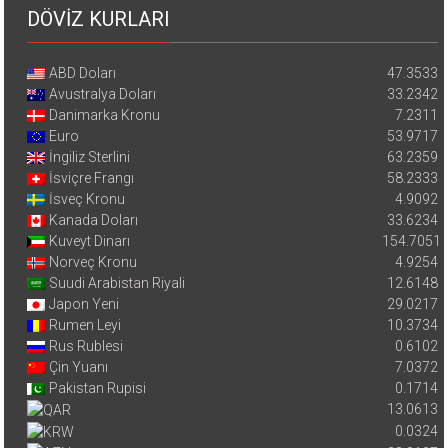
DÖVİZ KURLARI
ABD Doları
47.3533
Avustralya Doları
33.2342
Danimarka Kronu
7.2311
Euro
53.9717
İngiliz Sterlini
63.2359
İsviçre Frangı
58.2333
İsveç Kronu
4.9092
Kanada Doları
33.6234
Kuveyt Dinarı
154.7051
Norveç Kronu
4.9254
Suudi Arabistan Riyali
12.6148
Japon Yeni
29.0217
Rumen Leyi
10.3734
Rus Rublesi
0.6102
Çin Yuanı
7.0372
Pakistan Rupisi
0.1714
13.0613
0.0324