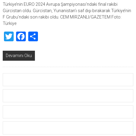
Türkiye’nin EURO 2024 Avrupa Şampiyonası’ndaki final rakibi
Gürcistan oldu. Gürcistan, Yunanistan’ı saf dışı bırakarak Türkiye’nin
F Grubu’ndaki son rakibi oldu. CEM MİRZANLI/GAZETEM Foto:
Türkiye
Twitter
Facebook
Share
Devamını Oku