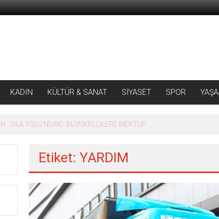
KADIN
KÜLTÜR & SANAT
SİYASET
SPOR
YAŞ
 ‘SILA YOLU’NDAKİ ’BÜYÜKELÇİLERE MEKTUP
Etiket: YARDIM