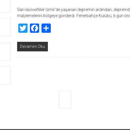
Sarı-lacivertliler İzmir’de yaşanan depremin ardından, depremde
malzemelerini bölgeye gönderdi. Fenerbahçe Kulübü, 6 gün ön
Twitter
Facebook
Share
Devamını Oku