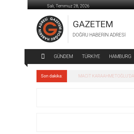
İçeriğe
Salı, Temmuz 28, 2026
geç
GAZETEM
DOĞRU HABERİN ADRESİ
GÜNDEM
TÜRKİYE
HAMBURG
Son dakika:
MACİT KARAAHMETOĞLU’DAN