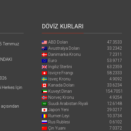
DÖVİZ KURLARI
ABD Doları
47.3533
5 Temmuz
Avustralya Doları
33.2342
Danimarka Kronu
7.2311
’NDAKİ
Euro
53.9717
İngiliz Sterlini
63.2359
İsviçre Frangı
58.2333
026
İsveç Kronu
4.9092
Kanada Doları
33.6234
i Herkes İçin
Kuveyt Dinarı
154.7051
Norveç Kronu
4.9254
Suudi Arabistan Riyali
12.6148
i açısından
Japon Yeni
29.0217
Rumen Leyi
10.3734
Rus Rublesi
0.6102
Çin Yuanı
7.0372