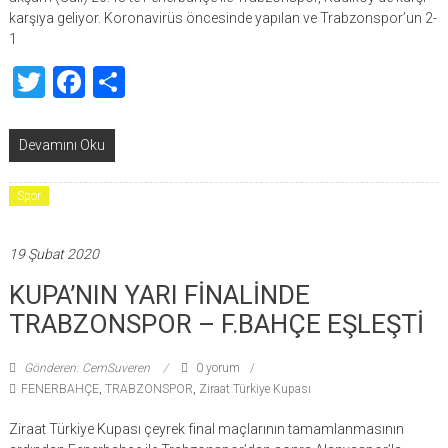
karşıya geliyor. Koronavirüs öncesinde yapılan ve Trabzonspor’un 2-
1
Twitter
Facebook
Share
Devamını Oku
Spor
19 Şubat 2020
KUPA’NIN YARI FİNALİNDE
TRABZONSPOR – F.BAHÇE EŞLEŞTİ
Gönderen: CemSuveren
0 yorum
FENERBAHÇE
,
TRABZONSPOR
,
Ziraat Türkiye Kupası
Ziraat Türkiye Kupası çeyrek final maçlarının tamamlanmasının