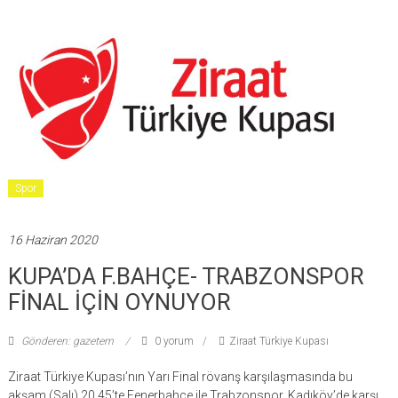
Spor
16 Haziran 2020
KUPA’DA F.BAHÇE- TRABZONSPOR
FİNAL İÇİN OYNUYOR
Gönderen: gazetem
0 yorum
Ziraat Türkiye Kupası
Ziraat Türkiye Kupası’nın Yarı Final rövanş karşılaşmasında bu
akşam (Salı) 20.45’te Fenerbahçe ile Trabzonspor, Kadıköy’de karşı