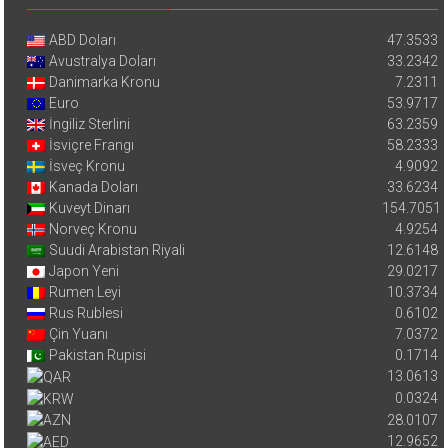
ABD Doları
47.3533
Avustralya Doları
33.2342
Danimarka Kronu
7.2311
Euro
53.9717
İngiliz Sterlini
63.2359
İsviçre Frangı
58.2333
İsveç Kronu
4.9092
Kanada Doları
33.6234
Kuveyt Dinarı
154.7051
Norveç Kronu
4.9254
Suudi Arabistan Riyali
12.6148
Japon Yeni
29.0217
Rumen Leyi
10.3734
Rus Rublesi
0.6102
Çin Yuanı
7.0372
Pakistan Rupisi
0.1714
13.0613
0.0324
28.0107
12.9652