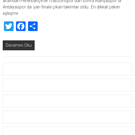
ardından Fenerbahçe ile Trabzonspor’dan sonra Alanyaspor’la
Antalyaspor da yarı finale çıkan takımlar oldu.. En dikkat çeken
eşleşme
Twitter
Facebook
Share
Devamını Oku