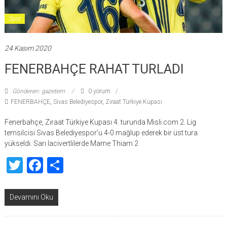
Spor
24 Kasım 2020
FENERBAHÇE RAHAT TURLADI
Gönderen: gazetem
0 yorum
FENERBAHÇE
,
Sivas Belediyespor
,
Ziraat Türkiye Kupası
Fenerbahçe, Ziraat Türkiye Kupası 4. turunda Misli.com 2. Lig
temsilcisi Sivas Belediyespor’u 4-0 mağlup ederek bir üst tura
yükseldi. Sarı lacivertlilerde Mame Thiam 2
Twitter
Facebook
Share
Devamını Oku