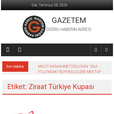
İçeriğe
Salı, Temmuz 28, 2026
geç
GAZETEM
DOĞRU HABERİN ADRESİ
Son dakika:
MACİT KARAAHMETOĞLU’DAN ‘SILA
YOLU’NDAKİ ’BÜYÜKELÇİLERE MEKTUP
Etiket: Ziraat Türkiye Kupası