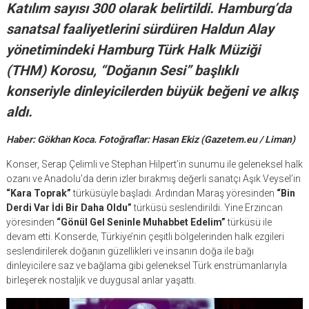
Katılım sayısı 300 olarak belirtildi. Hamburg’da
sanatsal faaliyetlerini sürdüren Haldun Alay
yönetimindeki Hamburg Türk Halk Müziği
(THM) Korosu, “Doğanın Sesi” başlıklı
konseriyle dinleyicilerden büyük beğeni ve alkış
aldı.
Haber: Gökhan Koca. Fotoğraflar: Hasan Ekiz (Gazetem.eu / Liman)
Konser, Serap Çelimli ve Stephan Hilpert’in sunumu ile geleneksel halk
ozanı ve Anadolu’da derin izler bırakmış değerli sanatçı Aşık Veysel’in
“Kara Toprak”
türküsüyle başladı. Ardından Maraş yöresinden
“Bin
Derdi Var İdi Bir Daha Oldu”
türküsü seslendirildi. Yine Erzincan
yöresinden
“Gönül Gel Seninle Muhabbet Edelim”
türküsü ile
devam etti. Konserde, Türkiye’nin çeşitli bölgelerinden halk ezgileri
seslendirilerek doğanın güzellikleri ve insanın doğa ile bağı
dinleyicilere saz ve bağlama gibi geleneksel Türk enstrümanlarıyla
birleşerek nostaljik ve duygusal anlar yaşattı.