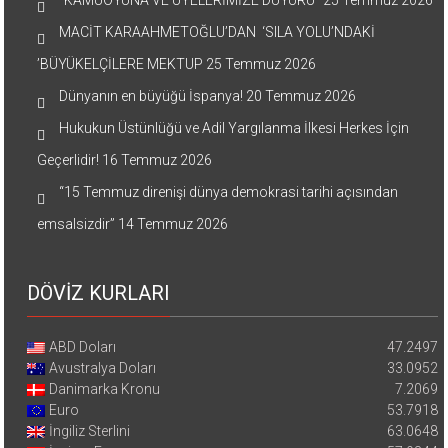
MACİT KARAAHMETOĞLU’DAN ‘SILA YOLU’NDAKİ
’BÜYÜKELÇİLERE MEKTUP
25 Temmuz 2026
Dünyanın en büyüğü İspanya!
20 Temmuz 2026
Hukukun Üstünlüğü ve Adil Yargılanma İlkesi Herkes İçin
Geçerlidir!
16 Temmuz 2026
“15 Temmuz direnişi dünya demokrasi tarihi açısından
emsalsizdir”
14 Temmuz 2026
DÖVİZ KURLARI
ABD Doları
47.2497
Avustralya Doları
33.0952
Danimarka Kronu
7.2069
Euro
53.7918
İngiliz Sterlini
63.0648