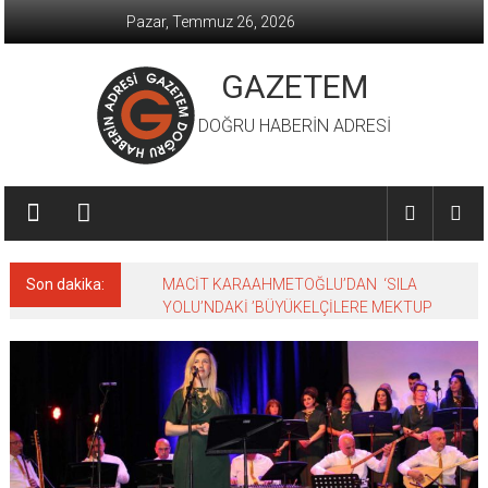
İçeriğe
Pazar, Temmuz 26, 2026
geç
GAZETEM
DOĞRU HABERİN ADRESİ
Son dakika:
MACİT KARAAHMETOĞLU’DAN ‘SILA
YOLU’NDAKİ ’BÜYÜKELÇİLERE MEKTUP