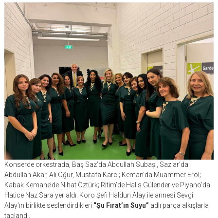
Konserde orkestrada, Baş Saz’da Abdullah Subaşı, Sazlar’da
Abdullah Akar, Ali Oğur, Mustafa Karcı; Keman’da Muammer Erol;
Kabak Kemane’de Nihat Öztürk; Ritim’de Halis Gülender ve Piyano’da
Hatice Naz Sara yer aldı. Koro Şefi Haldun Alay ile annesi Sevgi
Alay’ın birlikte seslendirdikleri
“Şu Fırat’ın Suyu”
adlı parça alkışlarla
taçlandı.