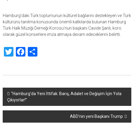
Hamburg’daki Türk toplumunun kültürel bağlarını destekleyen ve Türk
kültürünü tanıtma konusunda önemli katkılarda bulunan Hamburg
Türk Halk Müziği Derneği Korosu’nun başkanı Cavide Şanlı, koro
olarak güzel konserlere imza atmaya devam edeceklerini belirtti.
Twitter
Facebook
Share
Yazı
“Hamburg’da Yeni İttifak: Barış, Adalet ve Değişim İçin Yola
Çıkıyorlar!”
dolaşımı
ABD’nin yeni Başkanı Trump