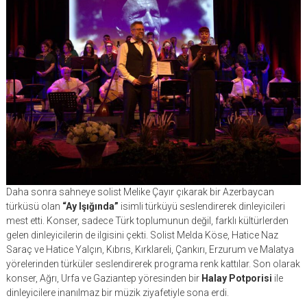
Daha sonra sahneye solist Melike Çayır çıkarak bir Azerbaycan
türküsü olan
“Ay Işığında”
isimli türküyü seslendirerek dinleyicileri
mest etti. Konser, sadece Türk toplumunun değil, farklı kültürlerden
gelen dinleyicilerin de ilgisini çekti. Solist Melda Köse, Hatice Naz
Saraç ve Hatice Yalçın, Kıbrıs, Kırklareli, Çankırı, Erzurum ve Malatya
yörelerinden türküler seslendirerek programa renk kattılar. Son olarak
konser, Ağrı, Urfa ve Gaziantep yöresinden bir
Halay Potporisi
ile
dinleyicilere inanılmaz bir müzik ziyafetiyle sona erdi.