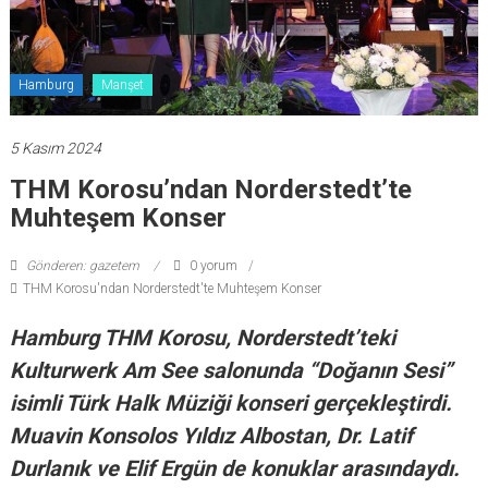
Hamburg
Manşet
5 Kasım 2024
THM Korosu’ndan Norderstedt’te
Muhteşem Konser
Gönderen: gazetem
0 yorum
THM Korosu'ndan Norderstedt'te Muhteşem Konser
Hamburg THM Korosu, Norderstedt’teki
Kulturwerk Am See salonunda “Doğanın Sesi”
isimli Türk Halk Müziği konseri gerçekleştirdi.
Muavin Konsolos Yıldız Albostan, Dr. Latif
Durlanık ve Elif Ergün de konuklar arasındaydı.