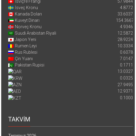
İsviçre Frangı
57.9844
İsveç Kronu
4.8772
Kanada Doları
33.6037
Kuveyt Dinarı
154.3667
Norveç Kronu
4.9346
Suudi Arabistan Riyali
12.5872
Japon Yeni
28.9224
Rumen Leyi
10.3334
Rus Rublesi
0.6078
Çin Yuanı
7.0147
Pakistan Rupisi
0.1711
13.0327
0.0325
27.9495
12.9371
0.1000
TAKVİM
Temmuz 2026