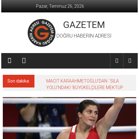
İçeriğe
Pazar, Temmuz 26, 2026
geç
GAZETEM
DOĞRU HABERİN ADRESİ
Son dakika:
MACİT KARAAHMETOĞLU’DAN ‘SILA
YOLU’NDAKİ ’BÜYÜKELÇİLERE MEKTUP