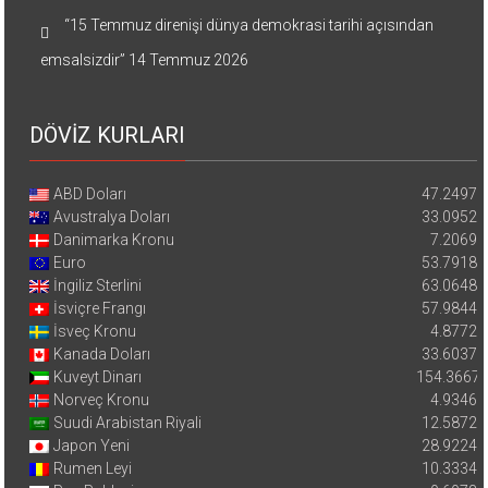
“15 Temmuz direnişi dünya demokrasi tarihi açısından
emsalsizdir”
14 Temmuz 2026
DÖVİZ KURLARI
ABD Doları
47.2497
Avustralya Doları
33.0952
Danimarka Kronu
7.2069
Euro
53.7918
İngiliz Sterlini
63.0648
İsviçre Frangı
57.9844
İsveç Kronu
4.8772
Kanada Doları
33.6037
Kuveyt Dinarı
154.3667
Norveç Kronu
4.9346
Suudi Arabistan Riyali
12.5872
Japon Yeni
28.9224
Rumen Leyi
10.3334