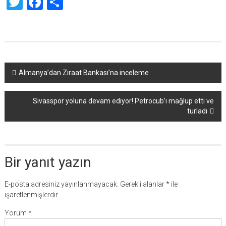
Twitter
Facebook
Share
Yazı
Almanya’dan Ziraat Bankası’na inceleme
dolaşımı
Sivasspor yoluna devam ediyor! Petrocub’ı mağlup etti ve
turladı
Bir yanıt yazın
E-posta adresiniz yayınlanmayacak.
Gerekli alanlar
*
ile
işaretlenmişlerdir
Yorum
*