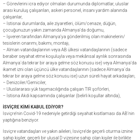
– Görevlerini icra ediyor olmaları durumunda diplomatlar, uluslar
arası kuruluş çalışanları, askeri personel, insanı yardım alanında
çalışanlar,
– İstisnai durumlarda, aile ziyaretleri, ölüm/cenaze, düğün,
çocuğunuzun yakın zamanda Almanya’da doğumu,
– İşveren tarafından Almanya’ya gönderilmiş olan makinelerin/
tesislerin onarımı, bakımı, montajı,
– Alman vatandaşlarının veya AB ülkesi vatandaşlarının (sadece
beraber seyahat etme koşuluyla veya mekânsal ayrılık sonrasında
Almanya`da tekrar bir araya gelme söz konusu ise) veya Almanya’da
ikamet izni olan üçüncü ülke vatandaşlarının (sadece Almanya`da
tekrar bir araya gelme söz konusu ise) uzun süreli hayat arkadaşları,
– Denizciler/Gemiciler,
– Uluslararası yük taşımacılığında çalışan TIR şoförleri,
– İstisna Akdi kapsamında çalışanlar (belirli koşullar altında),
İSVİÇRE KİMİ KABUL EDİYOR?
İsviçre’nin Covid-19 nedeniyle getirdiği seyahat kısıtlaması da AB’nin
yaptığına benziyor.
İsviçre vatandaşları ve yakın aileleri, İsviçre’de geçerli oturma iznine
sahip kişiler, geçerli bir ulusal D vizesine sahip olan kişiler ile birlikte