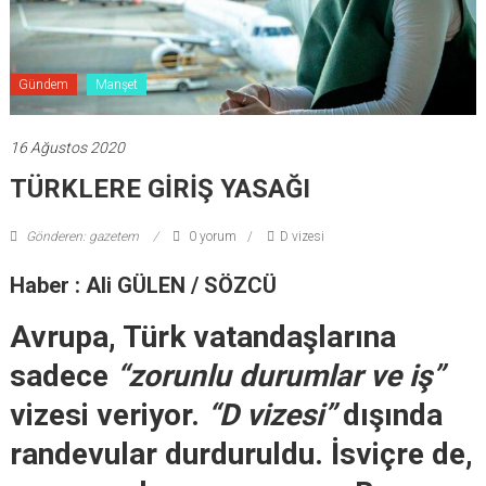
Gündem
Manşet
16 Ağustos 2020
TÜRKLERE GİRİŞ YASAĞI
Gönderen: gazetem
0 yorum
D vizesi
Haber : Ali GÜLEN / SÖZCÜ
Avrupa, Türk vatandaşlarına
sadece
“zorunlu durumlar ve iş”
vizesi veriyor.
“D vizesi”
dışında
randevular durduruldu. İsviçre de,