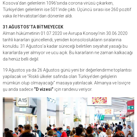
Kosova’dan gelenlerin 1096’sında corona virüsü çıkarken,
Türkiye’den gelenlerin ise 501’inde çıktı. Üçüncü sırası ise 260 pozitif
vaka ile Hırvatistan’dan dönenler aldı.
31 AĞUSTOS’TA BİTMEYECEK
Alman hükümetinin 01.07.2020 ve Avrupa Konseyi’nin 30.06.2020
tarihli kararları güncellendi, yeniden konsoloslukların sıralarına
konuldu. 31 Ağustos’a kadar süreceği belirtilen seyahat yasağı bu
kararlarda yer almıyor ve ucu açık. Bu kararların ne zaman kalkacağı
da henüz belli değil.
19 Ağustos ya da 26 Ağustos günü yeni bir değerlendirme toplantısı
yapılacak ve “Riskli ülkeler safında olan Türkiye’den gelişlerin
mümkün olup olmayacağı” masaya yatırılacak. Almanya ve İsviçre
şu anda sadece
“D vizesi”
için randevu veriyor.