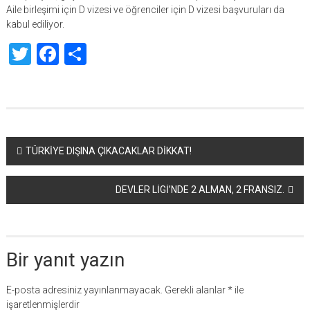
Aile birleşimi için D vizesi ve öğrenciler için D vizesi başvuruları da
kabul ediliyor.
Twitter
Facebook
Share
Yazı
TÜRKİYE DIŞINA ÇIKACAKLAR DİKKAT!
dolaşımı
DEVLER LİGİ’NDE 2 ALMAN, 2 FRANSIZ.
Bir yanıt yazın
E-posta adresiniz yayınlanmayacak.
Gerekli alanlar
*
ile
işaretlenmişlerdir