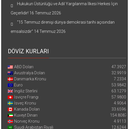
Hukukun Üstünlüğü ve Adil Yargılanma İlkesi Herkes İçin
Geçerlidir!
16 Temmuz 2026
“15 Temmuz direnişi dünya demokrasi tarihi açısından
emsalsizdir”
14 Temmuz 2026
DÖVİZ KURLARI
ABD Doları
47.3927
Avustralya Doları
32.9919
Danimarka Kronu
7.2334
Euro
53.9842
İngiliz Sterlini
63.1279
İsviçre Frangı
57.9800
İsveç Kronu
4.9064
Kanada Doları
33.6596
Kuveyt Dinarı
154.8087
Norveç Kronu
4.9113
Suudi Arabistan Riyali
12.6244