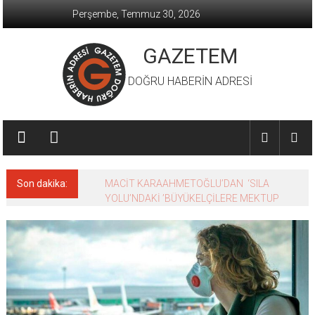
İçeriğe
Perşembe, Temmuz 30, 2026
geç
GAZETEM
DOĞRU HABERİN ADRESİ
Son dakika:
MACİT KARAAHMETOĞLU’DAN ‘SILA
YOLU’NDAKİ ’BÜYÜKELÇİLERE MEKTUP