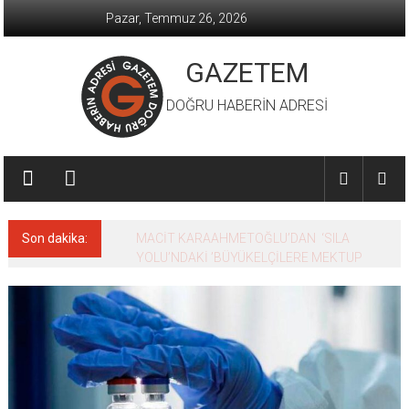
İçeriğe
Pazar, Temmuz 26, 2026
geç
GAZETEM
DOĞRU HABERİN ADRESİ
Son dakika:
MACİT KARAAHMETOĞLU’DAN ‘SILA
YOLU’NDAKİ ’BÜYÜKELÇİLERE MEKTUP