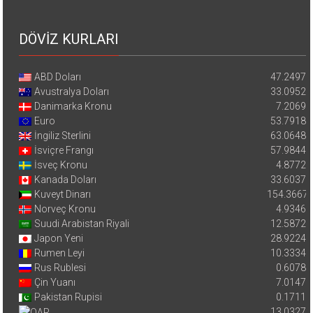
DÖVİZ KURLARI
ABD Doları
47.2497
Avustralya Doları
33.0952
Danimarka Kronu
7.2069
Euro
53.7918
İngiliz Sterlini
63.0648
İsviçre Frangı
57.9844
İsveç Kronu
4.8772
Kanada Doları
33.6037
Kuveyt Dinarı
154.3667
Norveç Kronu
4.9346
Suudi Arabistan Riyali
12.5872
Japon Yeni
28.9224
Rumen Leyi
10.3334
Rus Rublesi
0.6078
Çin Yuanı
7.0147
Pakistan Rupisi
0.1711
13.0327