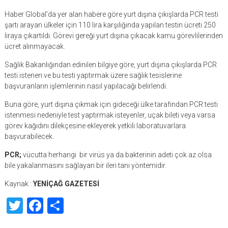
Haber Global’da yer alan habere göre yurt dışına çıkışlarda PCR testi
şartı arayan ülkeler için 110 lira karşılığında yapılan testin ücreti 250
liraya çıkartıldı. Görevi gereği yurt dışına çıkacak kamu görevlilerinden
ücret alınmayacak.
Sağlık Bakanlığından edinilen bilgiye göre, yurt dışına çıkışlarda PCR
testi istenen ve bu testi yaptırmak üzere sağlık tesislerine
başvuranların işlemlerinin nasıl yapılacağı belirlendi.
Buna göre, yurt dışına çıkmak için gideceği ülke tarafından PCR testi
istenmesi nedeniyle test yaptırmak isteyenler, uçak bileti veya varsa
görev kağıdını dilekçesine ekleyerek yetkili laboratuvarlara
başvurabilecek.
PCR;
vücutta herhangi bir virüs ya da bakterinin adeti çok az olsa
bile yakalanmasını sağlayan bir ileri tanı yöntemidir.
Kaynak :
YENİÇAĞ GAZETESİ
Twitter
Facebook
Share