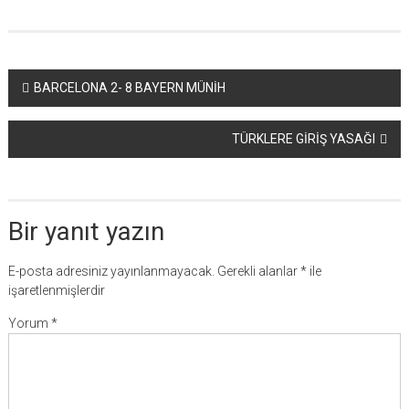
Yazı
BARCELONA 2- 8 BAYERN MÜNİH
dolaşımı
TÜRKLERE GİRİŞ YASAĞI
Bir yanıt yazın
E-posta adresiniz yayınlanmayacak.
Gerekli alanlar
*
ile
işaretlenmişlerdir
Yorum
*