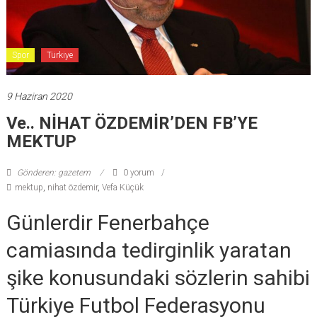
Spor
Türkiye
9 Haziran 2020
Ve.. NİHAT ÖZDEMİR’DEN FB’YE
MEKTUP
Gönderen: gazetem
0 yorum
mektup
,
nihat özdemir
,
Vefa Küçük
Günlerdir Fenerbahçe
camiasında tedirginlik yaratan
şike konusundaki sözlerin sahibi
Türkiye Futbol Federasyonu