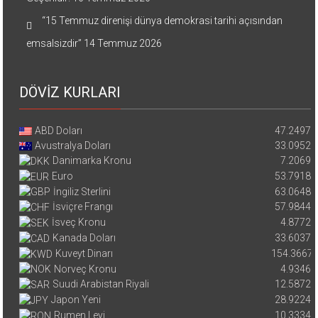
“15 Temmuz direnişi dünya demokrasi tarihi açısından
emsalsizdir”
14 Temmuz 2026
DÖVİZ KURLARI
ABD Doları
47.2497
Avustralya Doları
33.0952
Danimarka Kronu
7.2069
Euro
53.7918
İngiliz Sterlini
63.0648
İsviçre Frangı
57.9844
İsveç Kronu
4.8772
Kanada Doları
33.6037
Kuveyt Dinarı
154.3667
Norveç Kronu
4.9346
Suudi Arabistan Riyali
12.5872
Japon Yeni
28.9224
Rumen Leyi
10.3334