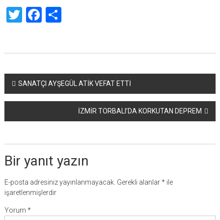
Twitter
Facebook
Share
Yazı
SANATÇI AYŞEGÜL ATİK VEFAT ETTİ
dolaşımı
İZMİR TORBALI’DA KORKUTAN DEPREM
Bir yanıt yazın
E-posta adresiniz yayınlanmayacak.
Gerekli alanlar
*
ile
işaretlenmişlerdir
Yorum
*