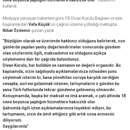
sene boyunca yaptığım hizmetlere haksızlık olur”
ifadelerini
kullandı.
Medyaya yansıyan haberlere göre, FB Divan Kurulu Başkanı ve eski
başkanlardan
Vefa Küçük
‘ün çağrısı üzerine yolladığı mektupta
Nihat Özdemir
şunları yazdı:
“Büyüğüm olarak ve üzerimde hakkınız olduğunu belirterek, son
günlerde yapılan yanlış değerlendirmeler sonucunda gündem
olan sözlerimle ilgili, maksadımın ne olduğunu açıkça
söylememe dair bir çağrıda bulundunuz.
Divan Kurulu, her kulübün ve camianın en değerli organıdır. Bu
kapsamda, sizin sağduyulu açıklamalarınıza istinaden şunu
söylemek isterim ki; bana yöneltilen soruya karşılık verdiğim
cevapta, asıl vurgulanmak istenen, tartışmaların o günden bu
yana Türk futbolunda tekrar gündeme gelmemiş olmasıdır.
Konuşmamda, başka bir maksat ve imâ aramak, o çatı altında 18
sene boyunca yaptığım hizmetlere haksızlık olur.
Şahsımla ilgili içten açıklamalarınıza teşekkür ediyor, bu
tartışmanın, sizin de ümit ettiğiniz gibi artık sona ermesini
diliyorum.
Saygılarımla”