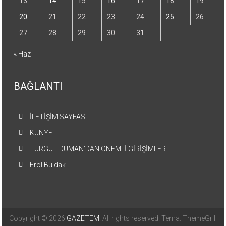
13
14
15
16
17
18
19
20
21
22
23
24
25
26
27
28
29
30
31
« Haz
BAĞLANTI
İLETİŞİM SAYFASI
KÜNYE
TURGUT DUMAN’DAN ÖNEMLİ GİRİŞİMLER
Erol Buldak
Copyright © 2026
GAZETEM
. All rights reserved. Tema: ThemeGrill