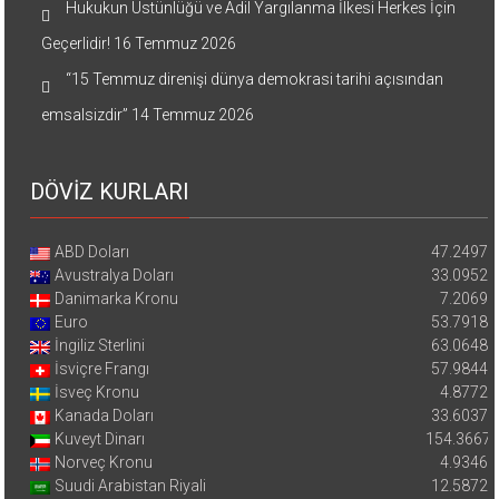
Hukukun Üstünlüğü ve Adil Yargılanma İlkesi Herkes İçin
Geçerlidir!
16 Temmuz 2026
“15 Temmuz direnişi dünya demokrasi tarihi açısından
emsalsizdir”
14 Temmuz 2026
DÖVİZ KURLARI
ABD Doları
47.2497
Avustralya Doları
33.0952
Danimarka Kronu
7.2069
Euro
53.7918
İngiliz Sterlini
63.0648
İsviçre Frangı
57.9844
İsveç Kronu
4.8772
Kanada Doları
33.6037
Kuveyt Dinarı
154.3667
Norveç Kronu
4.9346
Suudi Arabistan Riyali
12.5872