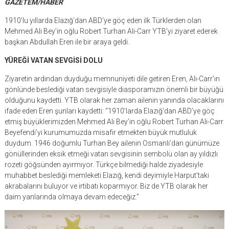
GAZETEM/HABER
1910’lu yıllarda Elazığ’dan ABD’ye göç eden ilk Türklerden olan
Mehmed Ali Bey’in oğlu Robert Turhan Ali-Carr YTB’yi ziyaret ederek
başkan Abdullah Eren ile bir araya geldi.
YÜREĞİ VATAN SEVGİSİ DOLU
Ziyaretin ardından duyduğu memnuniyeti dile getiren Eren, Ali-Carr’ın
gönlünde beslediği vatan sevgisiyle diasporamızın önemli bir büyüğü
olduğunu kaydetti. YTB olarak her zaman ailenin yanında olacaklarını
ifade eden Eren şunları kaydetti: “1910’larda Elazığ’dan ABD’ye göç
etmiş büyüklerimizden Mehmed Ali Bey’in oğlu Robert Turhan Ali-Carr
Beyefendi’yi kurumumuzda misafir etmekten büyük mutluluk
duydum. 1946 doğumlu Turhan Bey ailenin Osmanlı’dan günümüze
gönüllerinden eksik etmeği vatan sevgisinin sembolü olan ay yıldızlı
rozeti göğsünden ayırmıyor. Türkçe bilmediği halde ziyadesiyle
muhabbet beslediği memleketi Elazığ, kendi deyimiyle Harput’taki
akrabalarını buluyor ve irtibatı koparmıyor. Biz de YTB olarak her
daim yanlarında olmaya devam edeceğiz.”