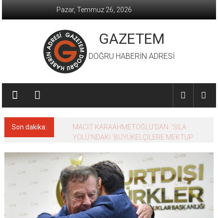
İçeriğe
Pazar, Temmuz 26, 2026
geç
GAZETEM
DOĞRU HABERİN ADRESİ
Son dakika:
MACİT KARAAHMETOĞLU’DAN ‘SILA
YOLU’NDAKİ ’BÜYÜKELÇİLERE MEKTUP