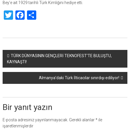
Bey’e ait 1929 tarihli Türk Kimliğini hediye etti.
Twitter
Facebook
Share
Yazı
TÜRK DÜNYASININ GENÇLERİ TEKNOFEST’TE BULUŞTU,
KAYNAŞTI!
dolaşımı
Almanya’daki Türk İlticacılar sınırdışı ediliyor!
Bir yanıt yazın
E-posta adresiniz yayınlanmayacak.
Gerekli alanlar
*
ile
işaretlenmişlerdir