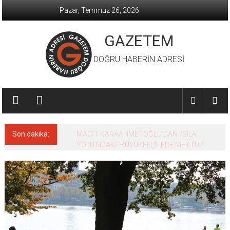
İçeriğe
Pazar, Temmuz 26, 2026
geç
GAZETEM
DOĞRU HABERİN ADRESİ
Son dakika:
MACİT KARAAHMETOĞLU’DAN ‘SILA
YOLU’NDAKİ ’BÜYÜKELÇİLERE MEKTUP