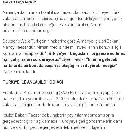
GAZETEM/HABER
Almanya’da bulunan fakat iltica başvuruları kabul edilmeyen Türk
vatandaşları için sınır dışı çalışmaları gündemdeki yerini koruyor. İki
ülkenin nasıl hareket edeceği merak konusu iken Alman
hükümetinden açıklama geldi.
Deutsche Welle Türkçe’nin haberine göre, Almanya İçişleri Bakanı
Nancy Faeser dün Alman meclisinde milletvekillerinin konuyla ilgili
sorularına cevap verdi.
“Türkiye’ye ilk uçuşların organize edilmesi
için çalışmaları sürdürüyoruz”
diyen Faeser,
“Eminin gelecek
haftalarda bu konuda başarıya ulaştığımızı duyurabileceğiz”
ifadelerini kullandı.
TÜRKİYE İLE ANLAŞILDI İDDİASI
Frankfurter Allgemeine Zeitung (FAZ) Eylül ayı sonunda yaptığı bir
haberde, Türkiye’nin ilk etapta 200 kişi olmak üzere haftada 500 Türk
vatandaşının geri gönderilmesine onay verdiğini öne sürmüştü.
İçişleri Bakanı Faeser de bu haberin yayımlanmasından sonra
gerçekleştirdiği bir açıklamada “Türkiye’ye geri göndermelerin daha
hızlı ve etkili bir şekilde gerçekleştirilebilmesi ve Türkiye’nin