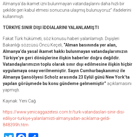
Almanya’da ikamet izni bulunmayan vatandaşlarını daha hızlı bir
şekilde geri kabul etmesi sonucuna ulaşmış bulunuyoruz” ifadelerini
kullanmıştı.
TÜRKİYE SINIR DIŞI İDDİALARINI YALANLAMIŞTI
Fakat Türk hükümeti, söz konusu haberi yalanlamıştı. Dışişleri
Bakanlığı sözcüsü Öncü Keçeli,
“Alman basınında yer alan,
Almanya’da yasal ikamet hakkı bulunmayan vatandaşlarımızın
Türkiye’ye geri dönüşlerine ilişkin haberler doğru değildir.
Vatandaşlarımızın toplu olarak sınır dışı edilmesine ilişkin hiçbir
uygulamaya onay verilmemiştir. Sayın Cumhurbaşkanımız ile
Almanya Şansölyesi Scholz arasında 23 Eylül günü New York’ta
yapılan görüşmede bu konu gündeme gelmemiştir”
açıklamasını
yapmıştı.
Kaynak: Yeni Cağ
https://www.yenicaggazetesi.com.tr/turk-vatandaslari-sinir-disi-
ediliyor-turkiye-yalanlamisti-almanyadan-aciklama-geldi-
848399h.htm