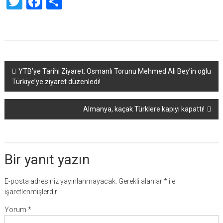
Twitter
Facebook
Share
Yazı
YTB’ye Tarihi Ziyaret: Osmanlı Torunu Mehmed Ali Bey’in oğlu
Türkiye’ye ziyaret düzenledi!
dolaşımı
Almanya, kaçak Türklere kapıyı kapattı!
Bir yanıt yazın
E-posta adresiniz yayınlanmayacak.
Gerekli alanlar
*
ile
işaretlenmişlerdir
Yorum
*