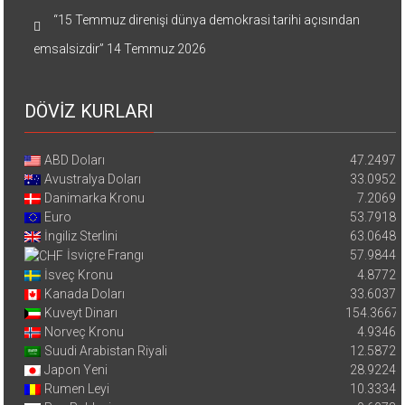
“15 Temmuz direnişi dünya demokrasi tarihi açısından
emsalsizdir”
14 Temmuz 2026
DÖVİZ KURLARI
ABD Doları
47.2497
Avustralya Doları
33.0952
Danimarka Kronu
7.2069
Euro
53.7918
İngiliz Sterlini
63.0648
İsviçre Frangı
57.9844
İsveç Kronu
4.8772
Kanada Doları
33.6037
Kuveyt Dinarı
154.3667
Norveç Kronu
4.9346
Suudi Arabistan Riyali
12.5872
Japon Yeni
28.9224
Rumen Leyi
10.3334