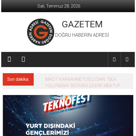
İçeriğe
Salı, Temmuz 28, 2026
geç
GAZETEM
DOĞRU HABERİN ADRESİ
Son dakika:
MACİT KARAAHMETOĞLU’DAN ‘SILA
YOLU’NDAKİ ’BÜYÜKELÇİLERE MEKTUP