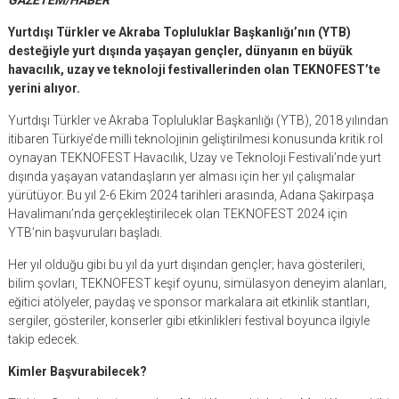
Yurtdışı Türkler ve Akraba Topluluklar Başkanlığı’nın (YTB)
desteğiyle yurt dışında yaşayan gençler, dünyanın en büyük
havacılık, uzay ve teknoloji festivallerinden olan TEKNOFEST’te
yerini alıyor.
Yurtdışı Türkler ve Akraba Topluluklar Başkanlığı (YTB), 2018 yılından
itibaren Türkiye’de milli teknolojinin geliştirilmesi konusunda kritik rol
oynayan TEKNOFEST Havacılık, Uzay ve Teknoloji Festivali’nde yurt
dışında yaşayan vatandaşların yer alması için her yıl çalışmalar
yürütüyor. Bu yıl 2-6 Ekim 2024 tarihleri arasında, Adana Şakirpaşa
Havalimanı’nda gerçekleştirilecek olan TEKNOFEST 2024 için
YTB’nin başvuruları başladı.
Her yıl olduğu gibi bu yıl da yurt dışından gençler; hava gösterileri,
bilim şovları, TEKNOFEST keşif oyunu, simülasyon deneyim alanları,
eğitici atölyeler, paydaş ve sponsor markalara ait etkinlik stantları,
sergiler, gösteriler, konserler gibi etkinlikleri festival boyunca ilgiyle
takip edecek.
Kimler Başvurabilecek?