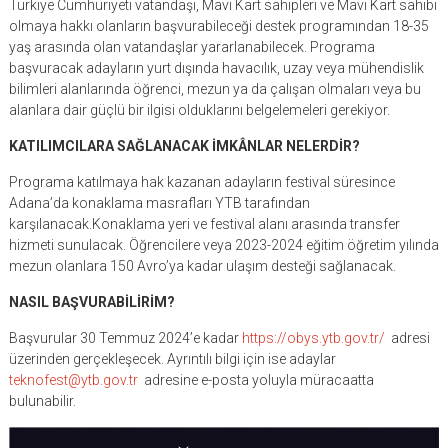
Türkiye Cumhuriyeti vatandaşı, Mavi Kart sahipleri ve Mavi Kart sahibi
olmaya hakkı olanların başvurabileceği destek programından 18-35
yaş arasında olan vatandaşlar yararlanabilecek. Programa
başvuracak adayların yurt dışında havacılık, uzay veya mühendislik
bilimleri alanlarında öğrenci, mezun ya da çalışan olmaları veya bu
alanlara dair güçlü bir ilgisi olduklarını belgelemeleri gerekiyor.
KATILIMCILARA SAĞLANACAK İMKÂNLAR NELERDİR?
Programa katılmaya hak kazanan adayların festival süresince
Adana’da konaklama masrafları YTB tarafından
karşılanacak.Konaklama yeri ve festival alanı arasında transfer
hizmeti sunulacak. Öğrencilere veya 2023-2024 eğitim öğretim yılında
mezun olanlara 150 Avro’ya kadar ulaşım desteği sağlanacak.
NASIL BAŞVURABİLİRİM?
Başvurular 30 Temmuz 2024’e kadar
https://obys.ytb.gov.tr/
adresi
üzerinden gerçekleşecek. Ayrıntılı bilgi için ise adaylar
teknofest@ytb.gov.tr
adresine e-posta yoluyla müracaatta
bulunabilir.