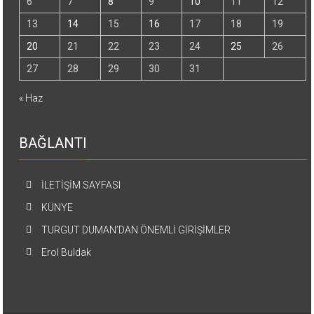
6
7
8
9
10
11
12
13
14
15
16
17
18
19
20
21
22
23
24
25
26
27
28
29
30
31
« Haz
BAĞLANTI
İLETİŞİM SAYFASI
KÜNYE
TURGUT DUMAN’DAN ÖNEMLİ GİRİŞİMLER
Erol Buldak