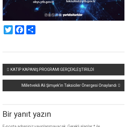
Twitter
Facebook
Share
Yazı
KATİP KAPANIŞ PROGRAMI GERÇEKLEŞTİRİLDİ
dolaşımı
Milletvekili Ali Şimşek’in Taksiciler Önergesi Onaylandı
Bir yanıt yazın
E-posta adresiniz yayınlanmayacak.
Gerekli alanlar
*
ile