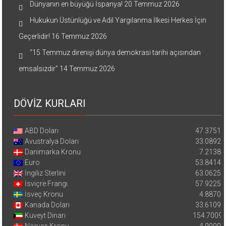
Dünyanın en büyüğü İspanya!
20 Temmuz 2026
Hukukun Üstünlüğü ve Adil Yargılanma İlkesi Herkes İçin
Geçerlidir!
16 Temmuz 2026
“15 Temmuz direnişi dünya demokrasi tarihi açısından
emsalsizdir”
14 Temmuz 2026
DÖVİZ KURLARI
ABD Doları
47.3751
Avustralya Doları
33.0892
Danimarka Kronu
7.2138
Euro
53.8414
İngiliz Sterlini
63.0625
İsviçre Frangı
57.9225
İsveç Kronu
4.8870
Kanada Doları
33.6109
Kuveyt Dinarı
154.7009
Norveç Kronu
4.9000