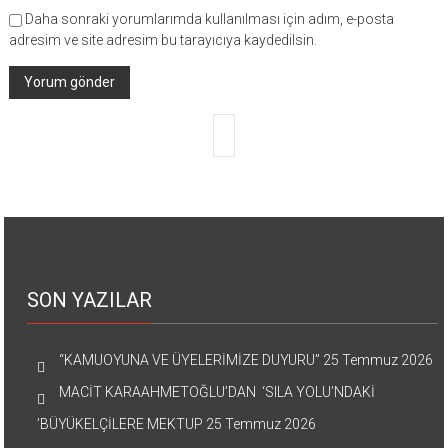
Daha sonraki yorumlarımda kullanılması için adım, e-posta
adresim ve site adresim bu tarayıcıya kaydedilsin.
SON YAZILAR
“KAMUOYUNA VE ÜYELERİMİZE DUYURU”
25 Temmuz 2026
MACİT KARAAHMETOĞLU’DAN ‘SILA YOLU’NDAKİ
’BÜYÜKELÇİLERE MEKTUP
25 Temmuz 2026