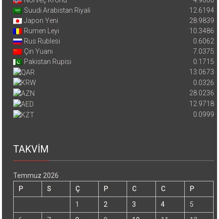
Suudi Arabistan Riyali
12.6194
Japon Yeni
28.9839
Rumen Leyi
10.3486
Rus Rublesi
0.6062
Çin Yuanı
7.0375
Pakistan Rupisi
0.1715
13.0673
0.0326
28.0236
12.9718
0.0999
TAKVİM
Temmuz 2026
P
S
Ç
P
C
C
P
1
2
3
4
5