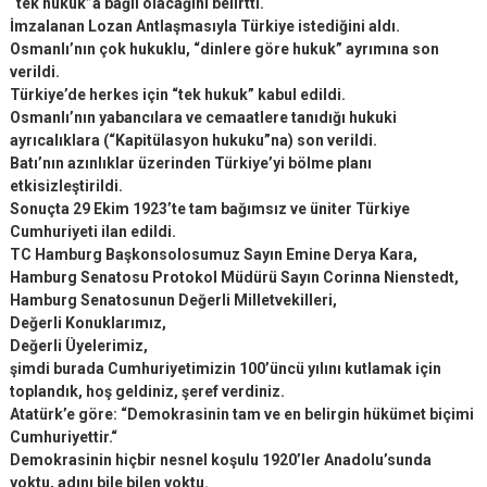
“tek hukuk”a bağlı olacağını belirtti.
İmzalanan Lozan Antlaşmasıyla Türkiye istediğini aldı.
Osmanlı’nın çok hukuklu, “dinlere göre hukuk” ayrımına son
verildi.
Türkiye’de herkes için “tek hukuk” kabul edildi.
Osmanlı’nın yabancılara ve cemaatlere tanıdığı hukuki
ayrıcalıklara (“Kapitülasyon hukuku”na) son verildi.
Batı’nın azınlıklar üzerinden Türkiye’yi bölme planı
etkisizleştirildi.
Sonuçta 29 Ekim 1923’te tam bağımsız ve üniter Türkiye
Cumhuriyeti ilan edildi.
TC Hamburg Başkonsolosumuz Sayın Emine Derya Kara,
Hamburg Senatosu Protokol Müdürü Sayın Corinna Nienstedt,
Hamburg Senatosunun Değerli Milletvekilleri,
Değerli Konuklarımız,
Değerli Üyelerimiz,
şimdi burada Cumhuriyetimizin 100’üncü yılını kutlamak için
toplandık, hoş geldiniz, şeref verdiniz.
Atatürk’e göre: “Demokrasinin tam ve en belirgin hükümet biçimi
Cumhuriyettir.“
Demokrasinin hiçbir nesnel koşulu 1920’ler Anadolu’sunda
yoktu, adını bile bilen yoktu.