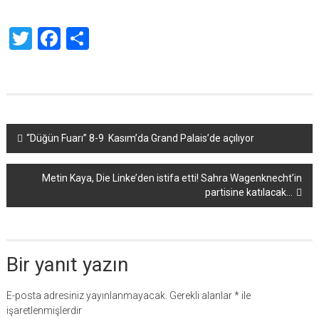
Twitter
Facebook
Share
Yazı
“Düğün Fuarı” 8-9 Kasım’da Grand Palais’de açılıyor
dolaşımı
Metin Kaya, Die Linke’den istifa etti! Sahra Wagenknecht’in
partisine katılacak…
Bir yanıt yazın
E-posta adresiniz yayınlanmayacak.
Gerekli alanlar
*
ile
işaretlenmişlerdir