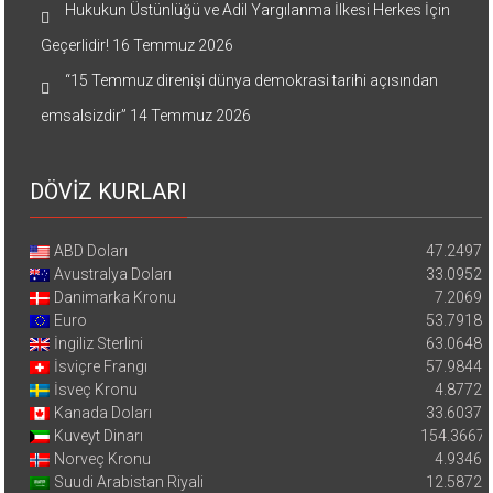
Hukukun Üstünlüğü ve Adil Yargılanma İlkesi Herkes İçin
Geçerlidir!
16 Temmuz 2026
“15 Temmuz direnişi dünya demokrasi tarihi açısından
emsalsizdir”
14 Temmuz 2026
DÖVİZ KURLARI
ABD Doları
47.2497
Avustralya Doları
33.0952
Danimarka Kronu
7.2069
Euro
53.7918
İngiliz Sterlini
63.0648
İsviçre Frangı
57.9844
İsveç Kronu
4.8772
Kanada Doları
33.6037
Kuveyt Dinarı
154.3667
Norveç Kronu
4.9346
Suudi Arabistan Riyali
12.5872