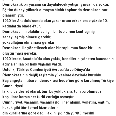
Demokratik bir yaşamı sırtlayabilecek yetişmiş insan da yoktu.
Eğitim düzeyi yüksek olmayan hiçbir toplumda demokrasi var
olamamıştır.
1920’ler Anadolu’sunda okuryazar oranı erkeklerde yüzde 10,
kadınlarda binde 4’tür.
Demokrasinin olabilmesi için bir toplumun kentleşmiş,
sanayileşmiş olması gerekir,
yoksulluğun olmaması gerekir.
Demokrasi ile yönetilecek olan bir toplumun önce bir ulus
oluşturması gerekir.
1920’lerde, Anadolu’da ulus yoktu, kendilerini yöneten hanedanın
adıyla anılan bir halk yığışımı vardı.
Üstelik, Türkiye Cumhuriyeti Avrupa’da ve Dünya’da
(demokrasinin değil) faşizmin yükselme devrinde kuruldu.
Başlangıçtan itibaren demokrasi hedefine göre kurulmuş Türkiye
Cumhuriyeti
laik, ulus devlet olarak tüm bu yokluklara, tüm bu olumsuz
koşullara karşın her türlü zorluğu aşmıştır.
Cumhuriyet, yaşamın, yaşamla ilgili her alanın, yönetim, eğitim,
hukuk gibi tüm temel hizmetlerin
din kurallarına göre değil, aklın ışığında yürütülmesini