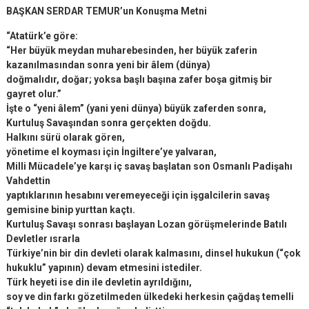
BAŞKAN SERDAR TEMUR’un Konuşma Metni
“Atatürk’e göre:
“Her büyük meydan muharebesinden, her büyük zaferin
kazanılmasından sonra yeni bir âlem (dünya)
doğmalıdır, doğar; yoksa başlı başına zafer boşa gitmiş bir
gayret olur.”
İşte o “yeni âlem” (yani yeni dünya) büyük zaferden sonra,
Kurtuluş Savaşından sonra gerçekten doğdu.
Halkını sürü olarak gören,
yönetime el koyması için İngiltere’ye yalvaran,
Milli Mücadele’ye karşı iç savaş başlatan son Osmanlı Padişahı
Vahdettin
yaptıklarının hesabını veremeyeceği için işgalcilerin savaş
gemisine binip yurttan kaçtı.
Kurtuluş Savaşı sonrası başlayan Lozan görüşmelerinde Batılı
Devletler ısrarla
Türkiye’nin bir din devleti olarak kalmasını, dinsel hukukun (“çok
hukuklu” yapının) devam etmesini istediler.
Türk heyeti ise din ile devletin ayrıldığını,
soy ve din farkı gözetilmeden ülkedeki herkesin çağdaş temelli