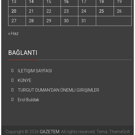
13
14
15
16
17
18
19
20
21
22
23
24
25
26
27
28
29
30
31
« Haz
BAĞLANTI
İLETİŞİM SAYFASI
KÜNYE
TURGUT DUMAN’DAN ÖNEMLİ GİRİŞİMLER
Erol Buldak
Copyright © 2026
GAZETEM
. All rights reserved. Tema: ThemeGrill