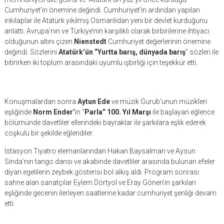
Cumhuriyet’in önemine değindi. Cumhuriyet’in ardından yapılan
ınkılaplar ile Atatürk yıkılmış Osmanlıdan yeni bir devlet kurduğunu
anlattı. Avrupa’nın ve Türkiye’nin karşılıklı olarak birbirilerine ihtiyacı
olduğunun altını çizen
Nienstedt
Cumhuriyet değerlerinin önemine
değindi. Sözlerini
Atatürk’ün “Yurtta barış, dünyada barış
” sözleri ile
bitirirken iki toplum arasındaki uyumlu işbirliği için teşekkür etti.
Konuşmalardan sonra
Aytun Ede
ve müzik Gurub’unun müzikleri
eşliğinde
Norm Ender’
in “
Parla” 100. Yıl Marşı
ile başlayan eğlence
bölümünde davetliler ellerindeki bayraklar ile şarkılara eşlik ederek
coşkulu bir şekilde eğlendiler.
Istasyon Tiyatro elemanlarından Hakan Baysalman ve Aysun
Sinda’nın tango dansı ve akabinde davetliler arasında bulunan efeler
diyarı egelilerin zeybek gösterisi bol alkış aldı. Program sonrası
sahne alan sanatçılar Eylem Dörtyol ve Eray Gönen’in şarkıları
eşliğinde gecenin ilerleyen saatlerine kadar cumhuriyet şenliği devam
etti