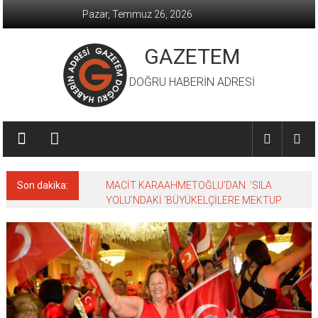
İçeriğe
Pazar, Temmuz 26, 2026
geç
GAZETEM
DOĞRU HABERİN ADRESİ
Son dakika:
MACİT KARAAHMETOĞLU’DAN ‘SILA
YOLU’NDAKİ ’BÜYÜKELÇİLERE MEKTUP