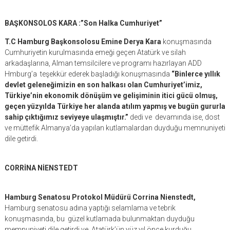
BAŞKONSOLOS KARA :”Son Halka Cumhuriyet”
T.C Hamburg Başkonsolosu Emine Derya Kara
konuşmasında
Cumhuriyetin kurulmasında emeği geçen Atatürk ve silah
arkadaşlarına, Alman temsilcilere ve programı hazırlayan ADD
Hmburg’a teşekkür ederek başladığı konuşmasında
“Binlerce yıllık
devlet geleneğimizin en son halkası olan Cumhuriyet’imiz,
Türkiye’nin ekonomik dönüşüm ve gelişiminin itici gücü olmuş,
geçen yüzyılda Türkiye her alanda atılım yapmış ve bugün gururla
sahip çıktığımız seviyeye ulaşmıştır.”
dedi ve devamında ise, dost
ve müttefik Almanya’da yapılan kutlamalardan duyduğu memnuniyeti
dile getirdi.
CORRİNA NİENSTEDT
Hamburg Senatosu Protokol Müdürü Corrina Nienstedt,
Hamburg senatosu adına yaptığı selamlama ve tebrik
konuşmasında, bu güzel kutlamada bulunmaktan duyduğu
memnuniyeti dile getirdi ve Atatürk’ün yüz yıl önce kurduğu