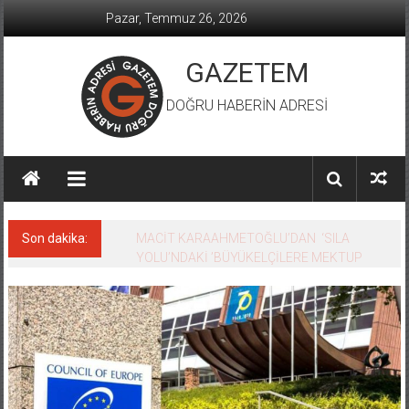
İçeriğe
Pazar, Temmuz 26, 2026
geç
GAZETEM
DOĞRU HABERİN ADRESİ
Son dakika:
MACİT KARAAHMETOĞLU’DAN ‘SILA
YOLU’NDAKİ ’BÜYÜKELÇİLERE MEKTUP