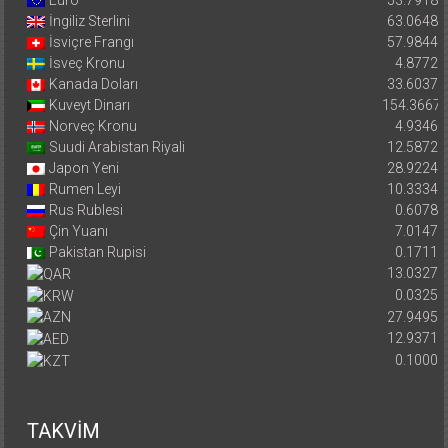
Euro
53.7918
İngiliz Sterlini
63.0648
İsviçre Frangı
57.9844
İsveç Kronu
4.8772
Kanada Doları
33.6037
Kuveyt Dinarı
154.3667
Norveç Kronu
4.9346
Suudi Arabistan Riyali
12.5872
Japon Yeni
28.9224
Rumen Leyi
10.3334
Rus Rublesi
0.6078
Çin Yuanı
7.0147
Pakistan Rupisi
0.1711
13.0327
0.0325
27.9495
12.9371
0.1000
TAKVİM