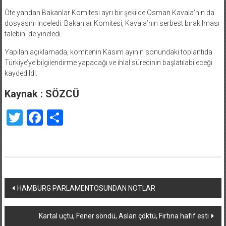
Öte yandan Bakanlar Komitesi ayrı bir şekilde Osman Kavala’nın da
dosyasını inceledi. Bakanlar Komitesi, Kavala’nın serbest bırakılması
talebini de yineledi.
Yapılan açıklamada, komitenin Kasım ayının sonundaki toplantıda
Türkiye’ye bilgilendirme yapacağı ve ihlal sürecinin başlatılabileceği
kaydedildi.
Kaynak : SÖZCÜ
Twitter
Facebook
Share
Yazı
HAMBURG PARLAMENTOSUNDAN NOTLAR
dolaşımı
Kartal uçtu, Fener söndü, Aslan çöktü, Fırtına hafif esti