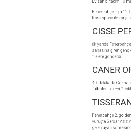
Ev sahibi takım 10 m
Fenerbahçe ligin 12.
Kasımpaşa ile karşıl
CISSE PE
İlk yarıda Fenerbahçe
sahasına giren genç o
filelere gönderdi.
CANER O
40. dakikada Gökhan G
futbolcu, kaleci Panti
TISSERAN
Fenerbahçe 2. golden 
vuruşta Serdar Aziz’in
gelen uyarı sonrasınd