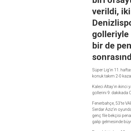
verildi, i
Denizlisp
golleriyle
bir de pen
sonrasınd
Süper Lig’in 11. hafta
konuk takım 2-0 kazan
Kaleci Altay’ın ikinci
gollerini 9. dakikada
Fenerbahçe, 53’te VAR’
Serdar Aziz’in oyundan 
genç file bekçisi pena
galip gelmesinde büyü