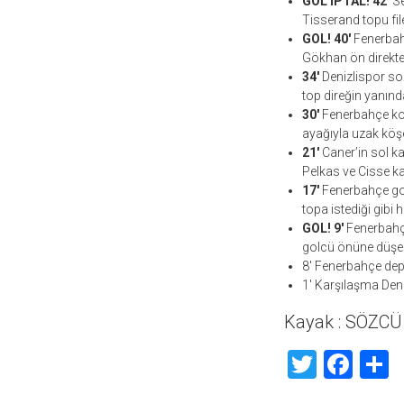
GOL İPTAL! 42′
Se
Tisserand topu fi
GOL!
40′
Fenerbahç
Gökhan ön direkte 
34′
Denizlispor sol
top direğin yanında
30′
Fenerbahçe kont
ayağıyla uzak köşe
21′
Caner’in sol ka
Pelkas ve Cisse k
17′
Fenerbahçe gole
topa istediği gibi
GOL! 9′
Fenerbahçe,
golcü önüne düşen
8′ Fenerbahçe dep
1′ Karşılaşma Deni
Kayak : SÖZCÜ
Twitte
Fac
S