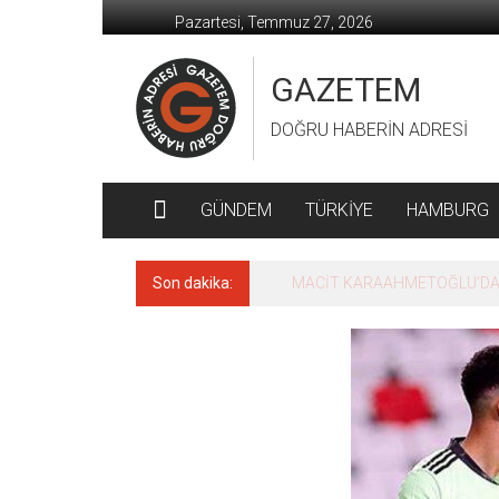
İçeriğe
Pazartesi, Temmuz 27, 2026
geç
GAZETEM
DOĞRU HABERİN ADRESİ
GÜNDEM
TÜRKİYE
HAMBURG
Son dakika:
MACİT KARAAHMETOĞLU’DAN