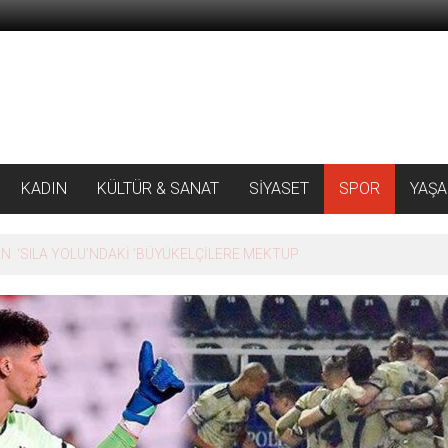
KADIN
KÜLTÜR & SANAT
SİYASET
SPOR
YAŞ
 ‘SILA YOLU’NDAKİ ’BÜYÜKELÇİLERE MEKTUP