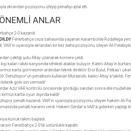
la ekrandan pozisyonu izleyip penaltıyı iptal etti.
ÖNEMLİ ANLAR
rbahçe 2-0 kazandı.
DİLDİ!
Fenerbahçe ceza sahasında yaşanan karambolde Rodallega yerde 
i. VAR’ın uyarısıyla ekrandan bir kez daha pozisyonu izleyen Ali Palabıyık 
rdan çektiği şutu Altay uzanarak kornere çeldi.
kişi kalan rakibi karşısında tehlikeli ataklar buluyor. Kaleci Altay’ın kurtar
kırmızı karta görmesinin ardından teknik direktör Erol Bulut, Pelkas’ı çıkar
6′ Denizlispor’un penaltısını kullanan Murawski, kaleci Altay’a takıldı. Fe
bilerek gole izin vermedi!
rdar Aziz VAR kontrolü öncesinde gördüğü sarıdan sonra elle müdahalesi
k kırmızı kartla oyun dışında kaldı!
zlispor penaltı kazandı. VAR’ın uyarısıyla pozisyonu izleyen hakem Ali Pal
rnasında penaltı kararını verdi. Hakem Serdar’a VAR’a giderken yaptığı iti
rıya konuk takım başladı.
arısın Fenerbahçe 2-0’lık üstünlükle kapattı.