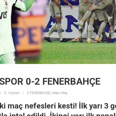
İSPOR 0-2 FENERBAHÇE
0 yorum
FENERBAHÇE
,
Kaleci Altay
ki maç nefesleri kesti! İlk yarı 3 go
la iptal edildi. İkinci yarı ilk pena