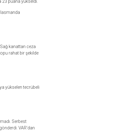
a 23 puana yükseldi.
eplasmanda
. Sağ kanattan ceza
pu rahat bir şekilde
ya yükselen tecrübeli
lmadı. Serbest
e gönderdi. VAR’dan