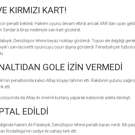
E KIRMIZI KART!
spor penaltı bekledi. Hakem oyunu devam ettirdi ancak VAR’dan uyarı ge
 Serdar’a itiraz nedeniyle sarı kart gösterdi.
abıyık, Denizlispor lehine beyaz noktayı gösterdi. Topun ele değdiği gerek
ıyık’ı sarı-lacivertli oyuncuyu oyun dışına gönderdi. Fenerbahçeli futbolcul
u.
NALTIDAN GOLE İZİN VERMEDİ
nin penaltısında kaleci Altay köşeyi tahmin etti. Rakibinin şutunu sağına 
k etti.
ozisyonda da Altay iki önemli kurtarış yaparak kalesinde adeta devleşti.
PTAL EDİLDİ
iğinde hakem Ali Palabıyık, Denizlispor lehine penaltı kararı verdi. Altı p
n Rodallega’nın sedye ile sahayı terk etti.