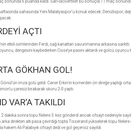
aç sonunda 6 puanda kaldı. Sarı-lacivertliler bu sonuçla 11 maç sonund
 haftasında sahasında Yeni Malatyaspor’u konuk edecek. Denizlispor, d
aşacak.
RDEYİ AÇTI
’nin etkili isimlerinden Ferdi, sağ kanattan savunmanına arkasına sarkttı
yuncu, dengesini kaybederken Cisse’ye pasını aktardı ve golcü oyuncu to
RTA GÖKHAN GOL!
önül’ün imza golü geldi. Caner Erkin’in kornerden ön direğe yaptığı orta
limon’u çaresiz bırakarak skoru 2-0 yaptı.
D VAR’A TAKILDI
2 dakika sonra topu filelere 3. kez gönderdi ancak ofsayt nedeniyle sayı
 arka direkten altı pasa çevirdiği topta Tisserand yükselerek topu fileler
a hakem Ali Palabıyık ofsayt dedi ve gol geçersiz sayıldı.