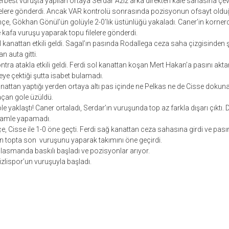
rbest vuruşta yapılan ortaya Serdar Aziz arka direkten kale sahasına çevir
lelere gönderdi. Ancak VAR kontrolü sonrasında pozisyonun ofsayt olduğu
e, Gökhan Gönül’ün golüyle 2-0’lık üstünlüğü yakaladı. Caner’in kornerd
kafa vuruşu yaparak topu filelere gönderdi.
 kanattan etkili geldi. Sagal’ın pasında Rodallega ceza saha çizgisinden
n auta gitti.
ra atakla etkili geldi. Ferdi sol kanattan koşan Mert Hakan’a pasını akta
ye çektiği şutta isabet bulamadı.
nattan yaptığı yerden ortaya altı pas içinde ne Pelkas ne de Cisse dokunam
açan gole üzüldü.
 yaklaştı! Caner ortaladı, Serdar’ın vuruşunda top az farkla dışarı çıktı. 
 hamle yapamadı.
 Cisse ile 1-0 öne geçti. Ferdi sağ kanattan ceza sahasına girdi ve pasını
 topta son vuruşunu yaparak takımını öne geçirdi.
lasmanda baskılı başladı ve pozisyonlar arıyor.
zlispor’un vuruşuyla başladı.
r
ebook
hare