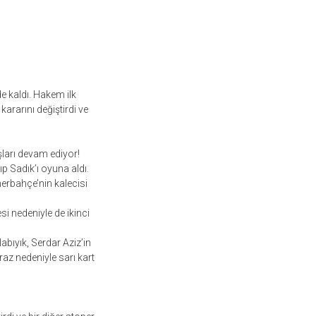
kaldı. Hakem ilk
kararını değiştirdi ve
ışları devam ediyor!
ıp Sadık’ı oyuna aldı.
nerbahçe’nin kalecisi
 nedeniyle de ikinci
abıyık, Serdar Aziz’in
raz nedeniyle sarı kart