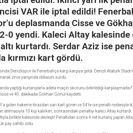
kincisi VAR ile iptal edildi! Fenerb
or’u deplasmanda Cisse ve Gökha
 2-0 yendi. Kaleci Altay kalesinde
altı kurtardı. Serdar Aziz ise pena
a kırmızı kart gördü.
sında Denizlispor ile Fenerbahçe karşı karşıya geldi. Denizli Atatürk Stad
arak zirve yarışında iddiasını sürdü.
 yarıda yaptığı kurtarışlarla adeta maçın skorunu belirlediği karşılaşmada
 Cisse ve 40. dakikada Gökhan Gönül kaydetti.
a giden hakeme itirazdan sarı kart gören ve 54’te ise penaltı nedeniyle ik
atılmasıyla 10 kişi kalırken, sonrasındaki penaltıyı kaleci Altay kurtardı. S
ltıyla birlikte kalesinde devleşti! Penaltıdan sonra 4 net kurtarış yapan Alt
k pay sahibi oldu.