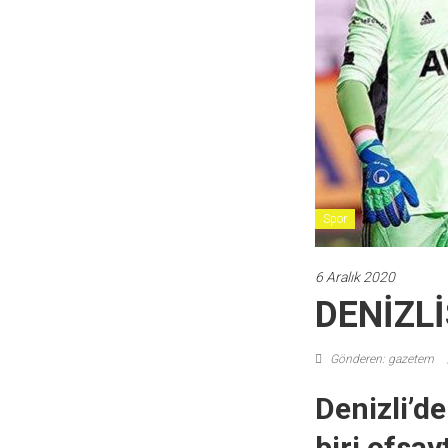
Spor
6 Aralık 2020
DENİZL
Gönderen: gazetem
Denizli’de
biri ofsayt