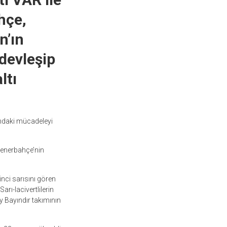
ahçe,
n’ın
 devleşip
ltı
ı’ndaki mücadeleyi
 Fenerbahçe’nin
inci sarısını gören
arı-lacivertlilerin
ay Bayındır takımının