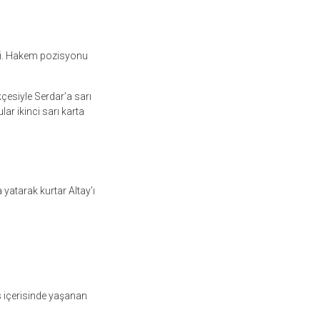
ldi. Hakem pozisyonu
çesiyle Serdar’a sarı
ar ikinci sarı karta
yatarak kurtar Altay’ı
as içerisinde yaşanan