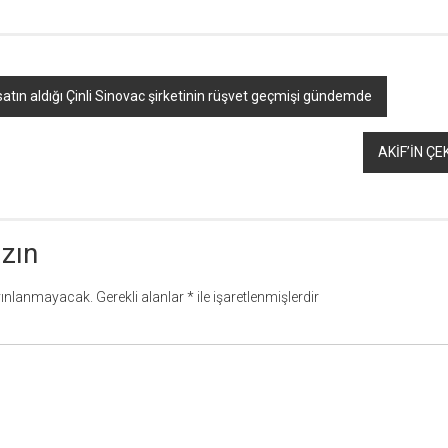
 satın aldığı Çinli Sinovac şirketinin rüşvet geçmişi gündemde
AKİF’İN ÇE
azın
yınlanmayacak.
Gerekli alanlar
*
ile işaretlenmişlerdir