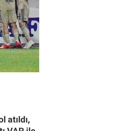
l atıldı,
ltı VAR ile