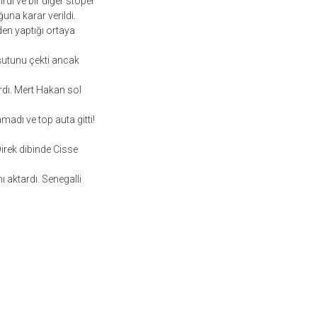
di ve bir diğer stoper
na karar verildi.
en yaptığı ortaya
 şutunu çekti ancak
rdı. Mert Hakan sol
adı ve top auta gitti!
Direk dibinde Cisse
 aktardı. Senegalli