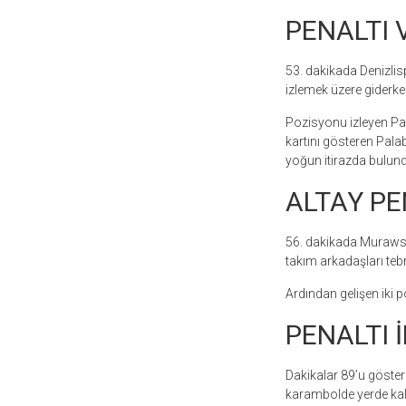
PENALTI V
53. dakikada Denizli
izlemek üzere giderken
Pozisyonu izleyen Pal
kartını gösteren Palab
yoğun itirazda bulund
ALTAY PE
56. dakikada Murawski’
takım arkadaşları tebri
Ardından gelişen iki p
PENALTI İ
Dakikalar 89’u gösterd
karambolde yerde kala