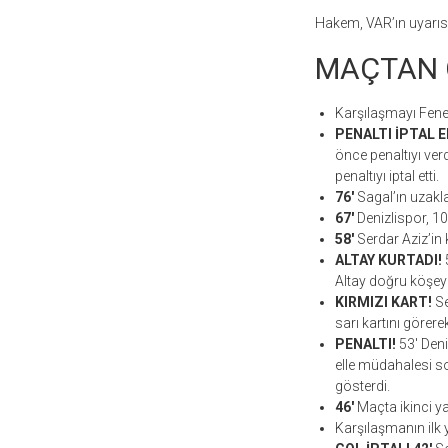
Hakem, VAR’ın uyarısıy
MAÇTAN 
Karşılaşmayı Fene
PENALTI İPTAL E
önce penaltıyı verd
penaltıyı iptal etti.
76′
Sagal’ın uzakla
67′
Denizlispor, 10 
58′
Serdar Aziz’in 
ALTAY KURTADI!
5
Altay doğru köşeyi 
KIRMIZI KART!
Se
sarı kartını görere
PENALTI!
53′ Deni
elle müdahalesi so
gösterdi.
46′
Maçta ikinci ya
Karşılaşmanın ilk y