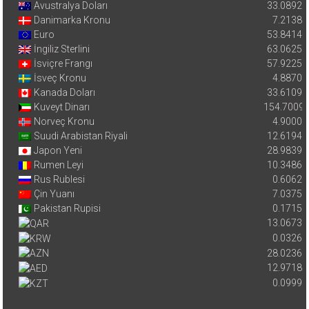
Avustralya Doları
33.0892
Danimarka Kronu
7.2138
Euro
53.8414
İngiliz Sterlini
63.0625
İsviçre Frangı
57.9225
İsveç Kronu
4.8870
Kanada Doları
33.6109
Kuveyt Dinarı
154.7009
Norveç Kronu
4.9000
Suudi Arabistan Riyali
12.6194
Japon Yeni
28.9839
Rumen Leyi
10.3486
Rus Rublesi
0.6062
Çin Yuanı
7.0375
Pakistan Rupisi
0.1715
13.0673
0.0326
28.0236
12.9718
0.0999