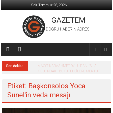
İçeriğe
Salı, Temmuz 28, 2026
geç
GAZETEM
DOĞRU HABERİN ADRESİ
Son dakika:
MACİT KARAAHMETOĞLU’DAN ‘SILA
YOLU’NDAKİ ’BÜYÜKELÇİLERE MEKTUP
Etiket: Başkonsolos Yoca
Sunel'in veda mesajı