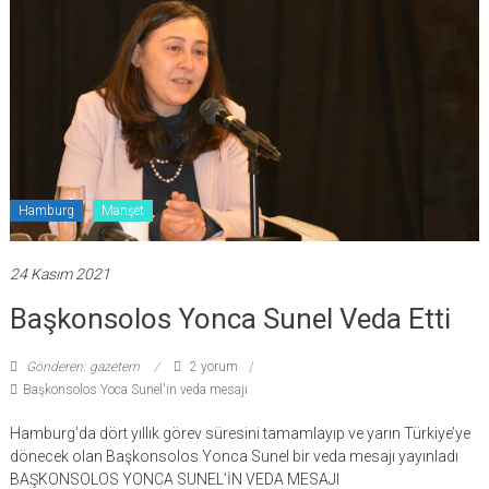
Hamburg
Manşet
24 Kasım 2021
Başkonsolos Yonca Sunel Veda Etti
Gönderen: gazetem
2 yorum
Başkonsolos Yoca Sunel'in veda mesajı
Hamburg’da dört yıllık görev süresini tamamlayıp ve yarın Türkiye’ye
dönecek olan Başkonsolos Yonca Sunel bir veda mesajı yayınladı
BAŞKONSOLOS YONCA SUNEL’İN VEDA MESAJI