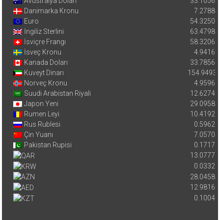
Avustralya Doları
33.1056
Danimarka Kronu
7.2788
Euro
54.3250
İngiliz Sterlini
63.4798
İsviçre Frangı
58.3206
İsveç Kronu
4.9416
Kanada Doları
33.7856
Kuveyt Dinarı
154.9493
Norveç Kronu
4.9596
Suudi Arabistan Riyali
12.6274
Japon Yeni
29.0958
Rumen Leyi
10.4192
Rus Rublesi
0.5962
Çin Yuanı
7.0570
Pakistan Rupisi
0.1717
13.0777
0.0332
28.0458
12.9816
0.1004