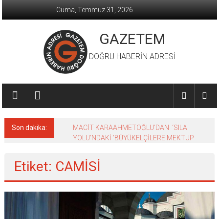
İçeriğe
Cuma, Temmuz 31, 2026
geç
GAZETEM
DOĞRU HABERİN ADRESİ
Son dakika:
MACİT KARAAHMETOĞLU’DAN ‘SILA
YOLU’NDAKİ ’BÜYÜKELÇİLERE MEKTUP
Etiket: CAMİSİ