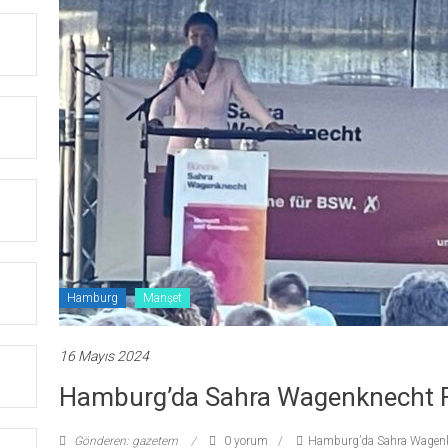
Hamburg
Manşet
16 Mayıs 2024
Hamburg’da Sahra Wagenknecht Fı
Gönderen: gazetem
0 yorum
Hamburg’da Sahra Wagenkn