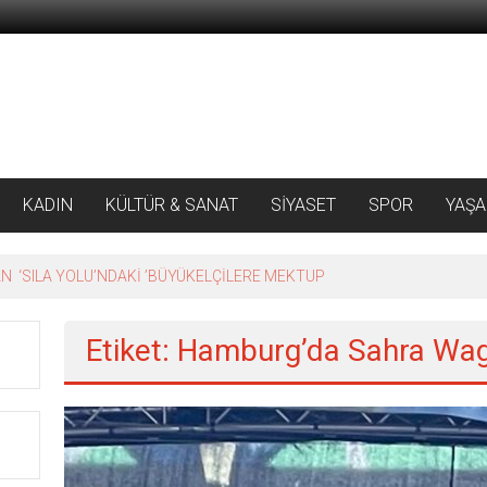
KADIN
KÜLTÜR & SANAT
SİYASET
SPOR
YAŞ
 ‘SILA YOLU’NDAKİ ’BÜYÜKELÇİLERE MEKTUP
Etiket: Hamburg’da Sahra Wage