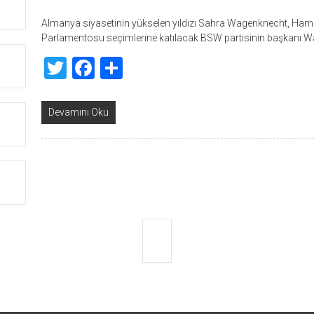
Almanya siyasetinin yükselen yıldızı Sahra Wagenknecht, Hambu
Parlamentosu seçimlerine katılacak BSW partisinin başkanı Wa
Twitter
Facebook
Share
Devamını Oku