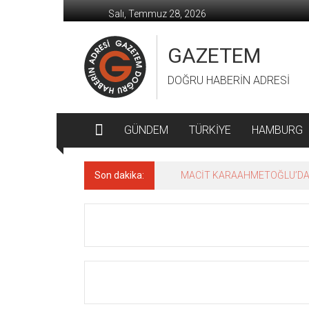
İçeriğe
Salı, Temmuz 28, 2026
geç
GAZETEM
DOĞRU HABERİN ADRESİ
GÜNDEM
TÜRKİYE
HAMBURG
Son dakika:
MACİT KARAAHMETOĞLU’DAN