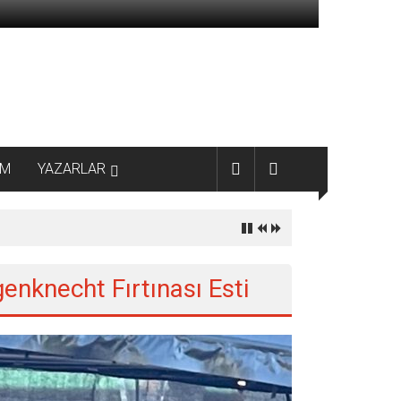
AM
YAZARLAR
nknecht Fırtınası Esti