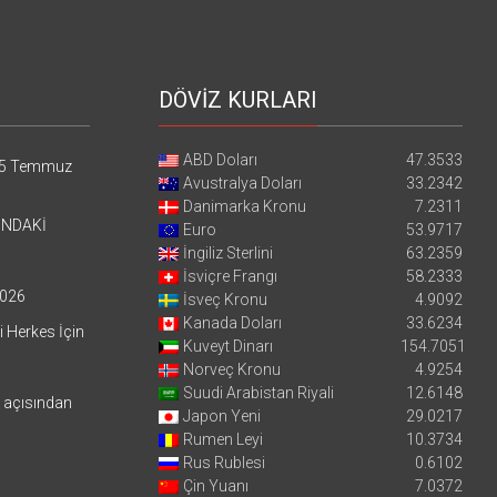
DÖVİZ KURLARI
ABD Doları
47.3533
5 Temmuz
Avustralya Doları
33.2342
Danimarka Kronu
7.2311
’NDAKİ
Euro
53.9717
İngiliz Sterlini
63.2359
İsviçre Frangı
58.2333
026
İsveç Kronu
4.9092
Kanada Doları
33.6234
i Herkes İçin
Kuveyt Dinarı
154.7051
Norveç Kronu
4.9254
Suudi Arabistan Riyali
12.6148
i açısından
Japon Yeni
29.0217
Rumen Leyi
10.3734
Rus Rublesi
0.6102
Çin Yuanı
7.0372