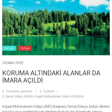
Manşet
Türkiye
24 Mart 2020
KORUMA ALTINDAKİ ALANLAR DA
İMARA AÇILDI
Gönderen: gazetem
0 yorum
Cemal Gökçe
,
İMARA
,
İnşaat Mühendisleri Odası
,
KORUMA
İnşaat Mühendisleri Odası (İMO) Başkanı Cemal Gökçe, bütün ülkenin
korona virüs nedeniyle can derdine düştüğü bir dönemde, sessiz