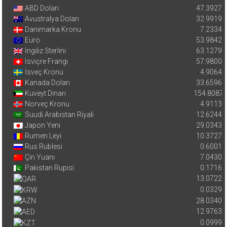
ABD Doları
47.3927
Avustralya Doları
32.9919
Danimarka Kronu
7.2334
Euro
53.9842
İngiliz Sterlini
63.1279
İsviçre Frangı
57.9800
İsveç Kronu
4.9064
Kanada Doları
33.6596
Kuveyt Dinarı
154.8087
Norveç Kronu
4.9113
Suudi Arabistan Riyali
12.6244
Japon Yeni
29.0343
Rumen Leyi
10.3727
Rus Rublesi
0.6001
Çin Yuanı
7.0430
Pakistan Rupisi
0.1716
13.0722
0.0329
28.0340
12.9763
0.0999