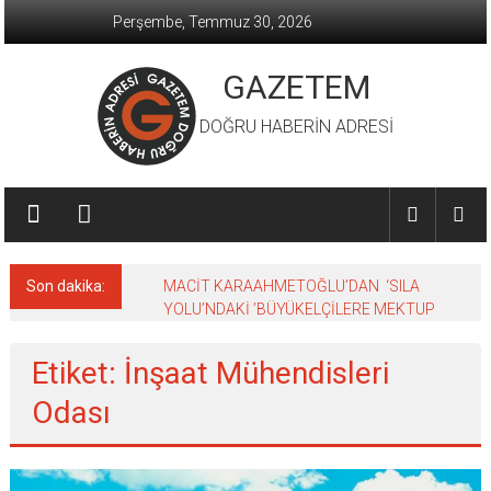
İçeriğe
Perşembe, Temmuz 30, 2026
geç
GAZETEM
DOĞRU HABERİN ADRESİ
Son dakika:
MACİT KARAAHMETOĞLU’DAN ‘SILA
YOLU’NDAKİ ’BÜYÜKELÇİLERE MEKTUP
Etiket: İnşaat Mühendisleri
Odası