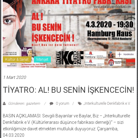
Kültür & Sanat
Manşet
1 Mart 2020
TİYATRO: AL! BU SENİN İŞKENCECİN!
Gönderen: gazetem
0 yorum
„Interkulturelle Denkfabrik e.V.
BASIN AÇIKLAMASI: Sevgili Bayanlar ve Baylar, Biz – „Interkulturelle
Denkfabrik e.V. (Kültürlerarası düşünce fabrikası derneği)“ – sizi
etkinliğimize davet etmekten mutluluk duyuyoruz: Çarşamba,
04.03.2020