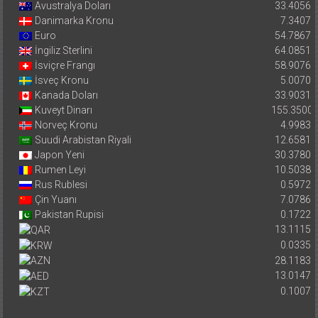
Avustralya Doları
33.4056
Danimarka Kronu
7.3407
Euro
54.7867
İngiliz Sterlini
64.0851
İsviçre Frangı
58.9076
İsveç Kronu
5.0070
Kanada Doları
33.9031
Kuveyt Dinarı
155.3500
Norveç Kronu
4.9983
Suudi Arabistan Riyali
12.6581
Japon Yeni
30.3780
Rumen Leyi
10.5038
Rus Rublesi
0.5972
Çin Yuanı
7.0786
Pakistan Rupisi
0.1722
13.1115
0.0335
28.1183
13.0147
0.1007