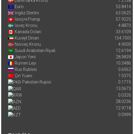
Danimarka Kronu
7.2138
Euro
53.8414
İngiliz Sterlini
63.0625
İsviçre Frangı
57.9225
İsveç Kronu
4.8870
Kanada Doları
33.6109
Kuveyt Dinarı
154.7009
Norveç Kronu
4.9000
Suudi Arabistan Riyali
12.6194
Japon Yeni
28.9839
Rumen Leyi
10.3486
Rus Rublesi
0.6062
Çin Yuanı
7.0375
Pakistan Rupisi
0.1715
13.0673
0.0326
28.0236
12.9718
0.0999