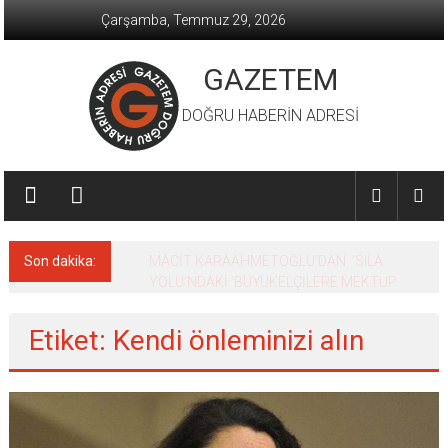
İçeriğe
Çarşamba, Temmuz 29, 2026
geç
GAZETEM
DOĞRU HABERİN ADRESİ
Son dakika:
MACİT KARAAHMETOĞLU’DAN ‘SILA
YOLU’NDAKİ ’BÜYÜKELÇİLERE MEKTUP
Etiket: Kendi önleminizi alın