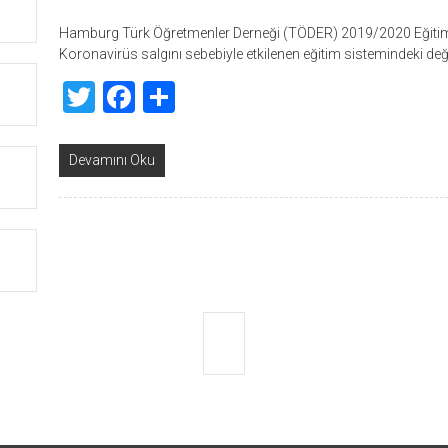
Hamburg Türk Öğretmenler Derneği (TÖDER) 2019/2020 Eğitim v
Koronavirüs salgını sebebiyle etkilenen eğitim sistemindeki deği
Twitter
Facebook
Share
Devamını Oku