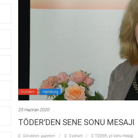
Gündem
Hamburg
25 Haziran 2020
TÖDER’DEN SENE SONU MESAJI
Gönderen: gazetem
0 yorum
TÖDER
,
yıl sonu mesajı