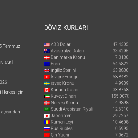
DÖVİZ KURLARI
ABD Doları
47.4305
5 Temmuz
Avustralya Doları
33.4295
Danimarka Kronu
7.3130
’NDAKİ
Euro
54.5822
İngiliz Sterlini
63.8830
İsviçre Frangı
58.8482
026
İsveç Kronu
4.9939
Kanada Doları
33.8768
i Herkes İçin
Kuveyt Dinarı
155.0078
Norveç Kronu
4.9898
Suudi Arabistan Riyali
12.6310
i açısından
Japon Yeni
29.7257
Rumen Leyi
10.4608
Rus Rublesi
0.5995
Çin Yuanı
7.0672