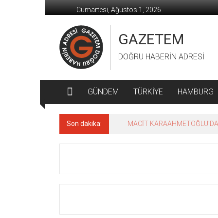
İçeriğe
Cumartesi, Ağustos 1, 2026
geç
GAZETEM
DOĞRU HABERİN ADRESİ
GÜNDEM
TÜRKİYE
HAMBURG
Son dakika:
MACİT KARAAHMETOĞLU’DAN