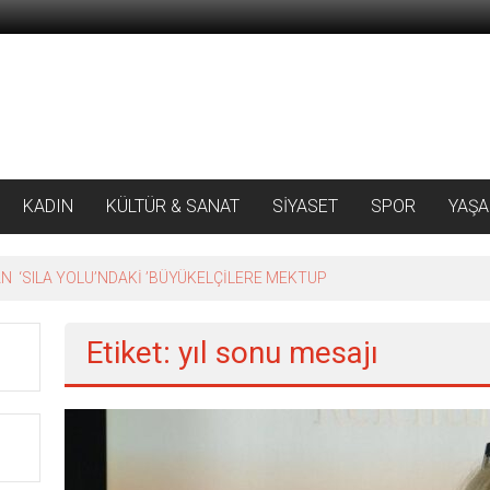
KADIN
KÜLTÜR & SANAT
SİYASET
SPOR
YAŞ
 ‘SILA YOLU’NDAKİ ’BÜYÜKELÇİLERE MEKTUP
Etiket: yıl sonu mesajı