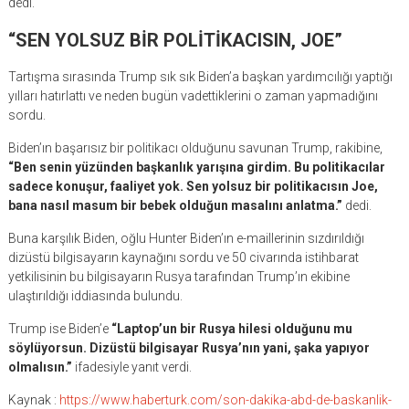
dedi.
“SEN YOLSUZ BİR POLİTİKACISIN, JOE”
Tartışma sırasında Trump sık sık Biden’a başkan yardımcılığı yaptığı
yılları hatırlattı ve neden bugün vadettiklerini o zaman yapmadığını
sordu.
Biden’ın başarısız bir politikacı olduğunu savunan Trump, rakibine,
“Ben senin yüzünden başkanlık yarışına girdim. Bu politikacılar
sadece konuşur, faaliyet yok. Sen yolsuz bir politikacısın Joe,
bana nasıl masum bir bebek olduğun masalını anlatma.”
dedi.
Buna karşılık Biden, oğlu Hunter Biden’ın e-maillerinin sızdırıldığı
dizüstü bilgisayarın kaynağını sordu ve 50 civarında istihbarat
yetkilisinin bu bilgisayarın Rusya tarafından Trump’ın ekibine
ulaştırıldığı iddiasında bulundu.
Trump ise Biden’e
“Laptop’un bir Rusya hilesi olduğunu mu
söylüyorsun. Dizüstü bilgisayar Rusya’nın yani, şaka yapıyor
olmalısın.”
ifadesiyle yanıt verdi.
Kaynak :
https://www.haberturk.com/son-dakika-abd-de-baskanlik-