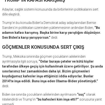
“TRUMP’IN KAFASI KARIŞMIŞ”
Adaylar, sağlık sistemi konusunda da birbirlerinin politikalarını sert
dille eleştirdi.
Trump’ın bu konuda Biden’a Demokrat aday adaylarından Bernie
Sanders’ın politikaları üzerinden yüklenmesinin ardından Biden,
“Bu
adamın kafası karışmış. Başka birine karşı yarıştığını düşünüyor.
Sen Biden’a karşı yarışıyorsun.”
dedi.
GÖÇMENLER KONUSUNDA SERT ÇIKIŞ
Trump, Meksika sınırında göçmen çocukların ailelerinden
ayrılmasıyla ilgili soruya,
“Onlar buraya çeteler ve kötü kişiler
tarafından ülkeye geçiş için kullanılmak üzere getiriliyor. Şu anda
sınırlarımız her zamankinden daha iyi. Bizim göçmenleri
koyduğumuz kafesler inşa ettiğimizi iddia ediyorlar. Bunlar
2014’te inşa edildi. Bunu inşa eden Obama-Biden yönetimiydi.”
dedi.
Biden ise sınırda çocukların ailelerinden ayrılmasını
“suç”
olarak
nitelendirdi ve Trump’ın
“bu kafesleri kim inşa etti?”
sorusuna yanıt
vermedi.