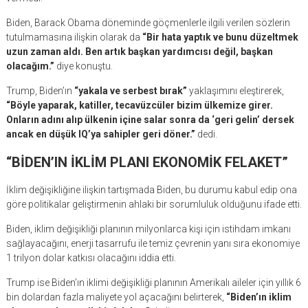
Biden, Barack Obama döneminde göçmenlerle ilgili verilen sözlerin
tutulmamasına ilişkin olarak da
“Bir hata yaptık ve bunu düzeltmek
uzun zaman aldı. Ben artık başkan yardımcısı değil, başkan
olacağım.”
diye konuştu.
Trump, Biden’ın
“yakala ve serbest bırak”
yaklaşımını eleştirerek,
“Böyle yaparak, katiller, tecavüzcüler bizim ülkemize girer.
Onların adını alıp ülkenin içine salar sonra da ‘geri gelin’ dersek
ancak en düşük IQ’ya sahipler geri döner.”
dedi.
“BİDEN’IN İKLİM PLANI EKONOMİK FELAKET”
İklim değişikliğine ilişkin tartışmada Biden, bu durumu kabul edip ona
göre politikalar geliştirmenin ahlaki bir sorumluluk olduğunu ifade etti.
Biden, iklim değişikliği planının milyonlarca kişi için istihdam imkanı
sağlayacağını, enerji tasarrufu ile temiz çevrenin yanı sıra ekonomiye
1 trilyon dolar katkısı olacağını iddia etti.
Trump ise Biden’ın iklimi değişikliği planının Amerikalı aileler için yıllık 6
bin dolardan fazla maliyete yol açacağını belirterek,
“Biden’ın iklim