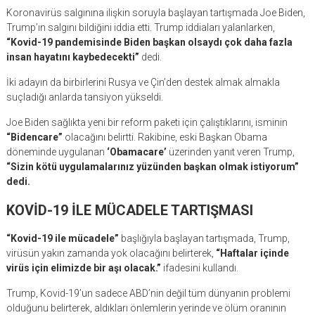
Koronavirüs salgınına ilişkin soruyla başlayan tartışmada Joe Biden,
Trump’ın salgını bildiğini iddia etti. Trump iddiaları yalanlarken,
“Kovid-19 pandemisinde Biden başkan olsaydı çok daha fazla
insan hayatını kaybedecekti”
dedi.
İki adayın da birbirlerini Rusya ve Çin’den destek almak almakla
suçladığı anlarda tansiyon yükseldi.
Joe Biden sağlıkta yeni bir reform paketi için çalıştıklarını, isminin
“Bidencare”
olacağını belirtti. Rakibine, eski Başkan Obama
döneminde uygulanan
‘Obamacare’
üzerinden yanıt veren Trump,
“Sizin kötü uygulamalarınız yüzünden başkan olmak istiyorum”
dedi.
KOVİD-19 İLE MÜCADELE TARTIŞMASI
“Kovid-19 ile mücadele”
başlığıyla başlayan tartışmada, Trump,
virüsün yakın zamanda yok olacağını belirterek,
“Haftalar içinde
virüs için elimizde bir aşı olacak.”
ifadesini kullandı.
Trump, Kovid-19’un sadece ABD’nin değil tüm dünyanın problemi
olduğunu belirterek, aldıkları önlemlerin yerinde ve ölüm oranının