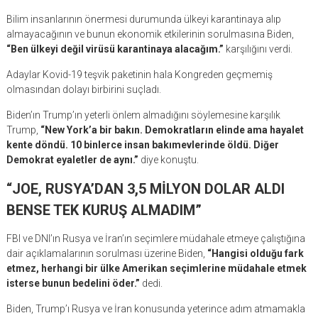
Bilim insanlarının önermesi durumunda ülkeyi karantinaya alıp
almayacağının ve bunun ekonomik etkilerinin sorulmasına Biden,
“Ben ülkeyi değil virüsü karantinaya alacağım.”
karşılığını verdi.
Adaylar Kovid-19 teşvik paketinin hala Kongreden geçmemiş
olmasından dolayı birbirini suçladı.
Biden’ın Trump’ın yeterli önlem almadığını söylemesine karşılık
Trump,
“New York’a bir bakın. Demokratların elinde ama hayalet
kente döndü. 10 binlerce insan bakımevlerinde öldü. Diğer
Demokrat eyaletler de aynı.”
diye konuştu.
“JOE, RUSYA’DAN 3,5 MİLYON DOLAR ALDI
BENSE TEK KURUŞ ALMADIM”
FBI ve DNI’ın Rusya ve İran’ın seçimlere müdahale etmeye çalıştığına
dair açıklamalarının sorulması üzerine Biden,
“Hangisi olduğu fark
etmez, herhangi bir ülke Amerikan seçimlerine müdahale etmek
isterse bunun bedelini öder.”
dedi.
Biden, Trump’ı Rusya ve İran konusunda yeterince adım atmamakla