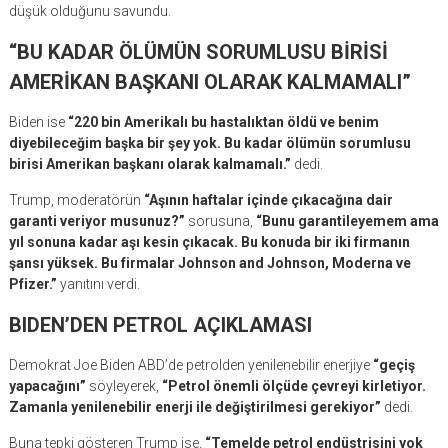
düşük olduğunu savundu.
“BU KADAR ÖLÜMÜN SORUMLUSU BİRİSİ
AMERİKAN BAŞKANI OLARAK KALMAMALI”
Biden ise
“220 bin Amerikalı bu hastalıktan öldü ve benim
diyebileceğim başka bir şey yok. Bu kadar ölümün sorumlusu
birisi Amerikan başkanı olarak kalmamalı.”
dedi.
Trump, moderatörün
“Aşının haftalar içinde çıkacağına dair
garanti veriyor musunuz?”
sorusuna,
“Bunu garantileyemem ama
yıl sonuna kadar aşı kesin çıkacak. Bu konuda bir iki firmanın
şansı yüksek. Bu firmalar Johnson and Johnson, Moderna ve
Pfizer.”
yanıtını verdi.
BIDEN’DEN PETROL AÇIKLAMASI
Demokrat Joe Biden ABD’de petrolden yenilenebilir enerjiye
“geçiş
yapacağını”
söyleyerek,
“Petrol önemli ölçüde çevreyi kirletiyor.
Zamanla yenilenebilir enerji ile değiştirilmesi gerekiyor”
dedi.
Buna tepki gösteren Trump ise,
“Temelde petrol endüstrisini yok