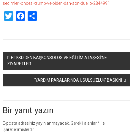
secimleri-oncesi-trump-ve-biden-dan-son-duello-2844991
Twitter
Facebook
Share
Yazı
HTKKD’DEN BAŞKONSOLOS VE EĞİTİM ATAŞESİ’NE
ZİYARETLER
dolaşımı
‘YARDIM PARALARINDA USULSÜZLÜK’ BASKINI
Bir yanıt yazın
E-posta adresiniz yayınlanmayacak.
Gerekli alanlar
*
ile
işaretlenmişlerdir