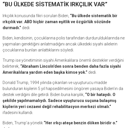
“BU ÜLKEDE SİSTEMATİK IRKÇILIK VAR”
Irkçılık konusunda fikri sorulan Biden,
“Bu ülkede sistematik bir
ırkçılık var. ABD hiçbir zaman eşitlik ve özgürlük sözünde
durmadı.”
dedi.
Biden, kendisinin, çocuklarına polis tarafından durdurulduklarında ne
yapmaları gerektiğini anlatmadığını ancak ülkedeki siyahi ailelerin
çocuklarına bunları anlattıklarını söyledi.
Trump ise yönetiminin siyahi Amerikalılara önemli destekler verdiğini
belirterek,
“Abraham Lincoln’den sonra benden daha fazla siyahi
Amerikalılara yardım eden başka kimse yok.”
dedi.
Donald Trump, 1994 yılında çıkarılan ve uyuşturucu madde
bulunduran kişilerin 5 yıl hapsedilmesini öngören yasaya Biden’ın da
destek verdiğini dile getirdi. Biden buna karşılık,
“O bir hataydı. O
şekilde yapılmamalıydı. Sadece uyuşturucu suçuna bulaşmış
kişilerin yeri cezaevi değil rehabilitasyon merkezi olmalı.”
ifadesini kullandı.
Biden, Trump’a yönelik
“Her ırkçı ateşe benzin döken biridir o.”