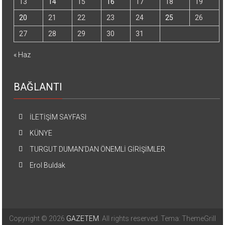
13
14
15
16
17
18
19
20
21
22
23
24
25
26
27
28
29
30
31
« Haz
BAĞLANTI
İLETİŞİM SAYFASI
KÜNYE
TURGUT DUMAN’DAN ÖNEMLİ GİRİŞİMLER
Erol Buldak
Copyright © 2026
GAZETEM
. All rights reserved. Tema: ThemeGrill