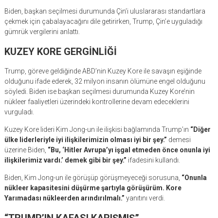
Biden, başkan seçilmesi durumunda Çin’i uluslararası standartlara
çekmek için çabalayacağını dile getirirken, Trump, Çin’e uyguladığı
gümrük vergilerini anlattı.
KUZEY KORE GERGİNLİĞİ
Trump, göreve geldiğinde ABD’nin Kuzey Kore ile savaşın eşiğinde
olduğunu ifade ederek, 32 milyon insanın ölümüne engel olduğunu
söyledi. Biden ise başkan seçilmesi durumunda Kuzey Kore’nin
nükleer faaliyetleri üzerindeki kontrollerine devam edeceklerini
vurguladı.
Kuzey Kore lideri Kim Jong-un ile ilişkisi bağlamında Trump’ın
“Diğer
ülke liderleriyle iyi ilişkilerimizin olması iyi bir şey.”
demesi
üzerine Biden,
“Bu, ‘Hitler Avrupa’yı işgal etmeden önce onunla iyi
ilişkilerimiz vardı.’ demek gibi bir şey.”
ifadesini kullandı.
Biden, Kim Jong-un ile görüşüp görüşmeyeceği sorusuna,
“Onunla
nükleer kapasitesini düşürme şartıyla görüşürüm. Kore
Yarımadası nükleerden arındırılmalı.”
yanıtını verdi.