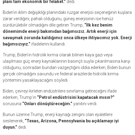
planı tam ekonomik bir felaket.”
dedi.
Biden’ın iklim değişikliği planındaki rüzgar enerjisi seçeneğinin kuşlara
zarar verdiğini, pahalı olduğunu, güneş enerjisinin ise henüz
sürdürülebilir olmadığını dile getiren Trump,
“İlk kez benim
dönemimde enerji bakımıdan bağımsızız. Artık enerji için
savaşmak zorunda kaldığımız onca ülkeye ihtiyacımız yok. Enerji
bağımsızıyız.”
ifadelerini kullandı.
Trump, Biden’ın hidrolik kırma olarak bilinen kaya gazı veya
ulaşılması güç enerji kaynaklarının basınçlı suyla çıkarılmasına karşı
olduğunu, sonradan bundan vazgeçtiğini iddia ederken, Biden bunun
gerçek olmadığını savundu ve federal arazilerde hidrolik kırma
yöntemini yasaklayacağını söyledi.
Biden, çevreyi kirleten endüstrilere sınırlama getireceğini ifade
ederken, Trump’ın
“Petrol endüstrisini kapatacak mısın?”
sorusuna
“Onları dönüştüreceğim.”
yanıtını verdi.
Bunun üzerine Trump, enerji kaynağı zengini olan eyaletlere
seslenerek,
“Texas, Arizona, Pennsylvania bu açıklamayı iyi
duyun.”
dedi.