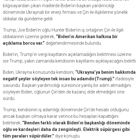
bilgisayardan çıkan maillerde Biden’ın başkan yardımcılığı
döneminde Ukraynalı bir enerji firması ve Çin ile ilişkilerine yönelik
iddialar da gündeme geldi.
Trump, Joe Biden’ın oğlu Hunter Biden’ın iş ortağının Çin ile ilgili
iddialarının üzerine giderek,
“Biden’ın Amerikan halkına bir
açıklama borcu var.”
değerlendirmesinde bulundu.
Biden’ın, Trump’ın vergi kayıtlarını açıklamadığını belirtmesi üzerine
ise Trump, yakın zamanda kendisinin kayıtlarını açıklayacağını belirtti.
Biden, Ukrayna konusunda kendisini,
“Ukrayna’ya benim hakkımda
negatif şeyler söyleyen tek insan bu adamdır(Trump).”
ifadesiyle
savundu. Başkan yardımcılığı süresince yanlış bir adım atmadığını
söyleyen Biden, oğlunun Çin’den de kazanç elde etmediğini öne
sürdü.
Trump, kendisinin iş adamlığı döneminde Çin’de hesabı olduğunu
ancak başkan olmaya karar verince bu hesapları kapattığını
belirterek,
“Benden farklı olarak Biden’ın başkanlığı döneminde
oğlu ve kardeşleri daha da zenginleşti. Elektrik süpürgesi gibi
tüm paraları süpürdüler.”
diye konuştu.