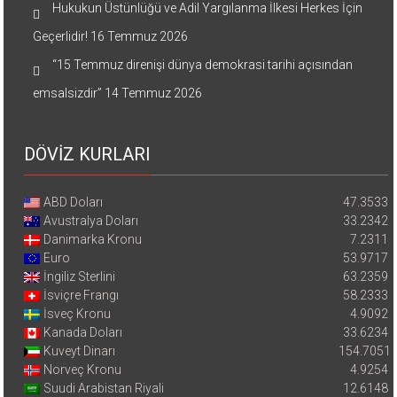
Hukukun Üstünlüğü ve Adil Yargılanma İlkesi Herkes İçin
Geçerlidir!
16 Temmuz 2026
“15 Temmuz direnişi dünya demokrasi tarihi açısından
emsalsizdir”
14 Temmuz 2026
DÖVİZ KURLARI
ABD Doları
47.3533
Avustralya Doları
33.2342
Danimarka Kronu
7.2311
Euro
53.9717
İngiliz Sterlini
63.2359
İsviçre Frangı
58.2333
İsveç Kronu
4.9092
Kanada Doları
33.6234
Kuveyt Dinarı
154.7051
Norveç Kronu
4.9254
Suudi Arabistan Riyali
12.6148