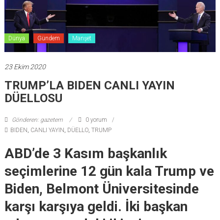
Dünya
Gündem
Manşet
23 Ekim 2020
TRUMP’LA BIDEN CANLI YAYIN
DÜELLOSU
Gönderen: gazetem
0 yorum
BIDEN
,
CANLI YAYIN
,
DÜELLO
,
TRUMP
ABD’de 3 Kasım başkanlık
seçimlerine 12 gün kala Trump ve
Biden, Belmont Üniversitesinde
karşı karşıya geldi. İki başkan