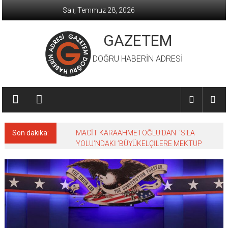
İçeriğe
Salı, Temmuz 28, 2026
geç
GAZETEM
DOĞRU HABERİN ADRESİ
Son dakika:
MACİT KARAAHMETOĞLU’DAN ‘SILA
YOLU’NDAKİ ’BÜYÜKELÇİLERE MEKTUP