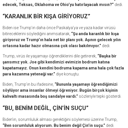
edecek, Teksas, Oklahoma ve Ohio’yu hatırlayacak mısın?”
dedi.
“KARANLIK BİR KIŞA GİRİYORUZ”
Biden ise Trump’ın daha önce Paskalya’ya ve yaza kadar virüsü
bitireceklerini söylediğini anımsatarak,
“Şu anda karanlık bir kışa
giriyoruz ve Trump’ın hala net bir planı yok. Aşının gelecek yılın
ortasına kadar hazır olmasına çok olası bakılmıyor.”
dedi.
Trump, virüs ile yaşamayı öğrendiklerini dile getirerek,
“Başka bir
şansımız yok. Joe gibi kendimizi evimizin bodrum katına
kapatamayız. Onun kendini bodruma kapama ama hala çok fazla
para kazanma yeteneği var.”
diye konuştu.
Biden, Trump’ın bu ifadesine,
“Bununla yaşamayı öğrendiğimizi
söylüyor ama insanlar ölmeyi öğreniyor. Bugün birçok kişinin
kahvaltı masasında boş sandalye vardı.”
sözleriyle tepki gösterdi.
“BU, BENİM DEĞİL, ÇİN’İN SUÇU”
Biden’ın, sorumluluk alması gerektiğini söylemesi üzerine Trump,
“Ben sorumluluk alıyorum. Bu benim değil Çin’in suçu.”
dedi.