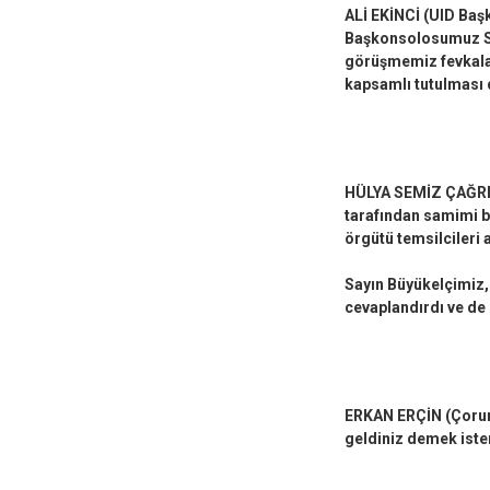
ALİ EKİNCİ (UID Baş
Başkonsolosumuz Say
görüşmemiz fevkalade
kapsamlı tutulması d
HÜLYA SEMİZ ÇAĞRI (
tarafından samimi bi
örgütü temsilcileri a
Sayın Büyükelçimiz, 
cevaplandırdı ve de 
ERKAN ERÇİN (Çorum
geldiniz demek ister