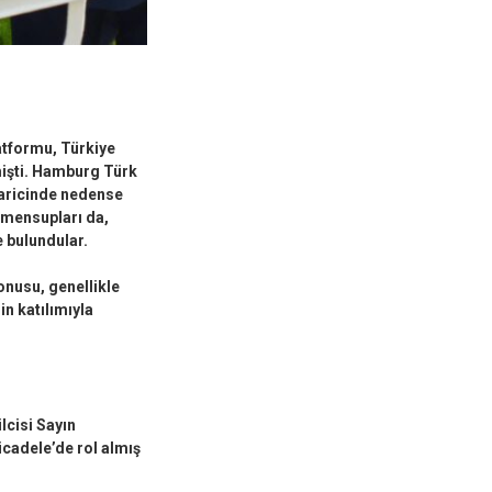
atformu, Türkiye
mişti. Hamburg Türk
haricinde nedense
 mensupları da,
 bulundular.
konusu, genellikle
n katılımıyla
lcisi Sayın
cadele’de rol almış