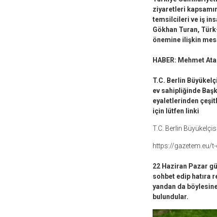
ziyaretleri kapsamı
temsilcileri ve iş in
Gökhan Turan, Türk-
önemine ilişkin mesa
HABER: Mehmet Ata
T.C. Berlin Büyükel
ev sahipliğinde Ba
eyaletlerinden çeşitl
için lütfen linki
T.C. Berlin Büyükelç
https://gazetem.eu/t-
22 Haziran Pazar gün
sohbet edip hatıra r
yandan da böylesine
bulundular.