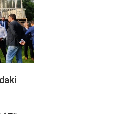
daki
esmi temas