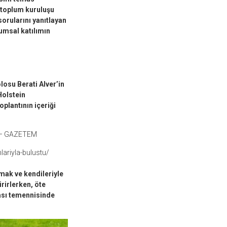
 toplum kuruluşu
sorularını yanıtlayan
umsal katılımın
osu Berati Alver’in
olstein
oplantının içeriği
tu – GAZETEM
lariyla-bulustu/
mak ve kendileriyle
rirlerken, öte
ası temennisinde