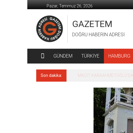
İçeriğe
Pazar, Temmuz 26, 2026
geç
GAZETEM
DOĞRU HABERİN ADRESİ
GÜNDEM
TÜRKİYE
HAMBURG
Son dakika:
MACİT KARAAHMETOĞLU’DAN