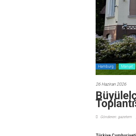
Hamburg
Manşet
26 Haziran 2026
Büyülel
Toplantı
Gönderen: gazetem
Türkiye Cumhuriyeti