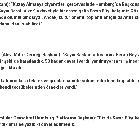
kanı): “Kuzey Almanya ziyaretleri çerçevesinde Hamburg’da Başkon
ın Berati Alver’in davetiyle bir araya gelip Sayın Büyükelçimiz Gök
 olumlu bir olaydı. Ancak, bu tür önemli toplantılar için davetli lis
aha ideal olabilirdi.”
Alevi Mitte Derneği Başkanı): “Sayın Başkonsolosumuz Berati Bey ve
r şekilde karşılandık. 50 kadar davetli vardı, yanılmıyorsam. İş insan
ğırlıktaydı.
katılımcılarla tek tek ve gruplar halinde sohbet edip hem bilgi aldı 
kendi tecrübelerinden örnekler verdi.”
lular Demokrat Hamburg Platformu Başkanı): “Biz de Sayın Büyüke
dik ama ne yazık ki davet edilmedik.”