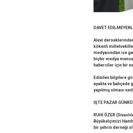
DAVET EDİLMEYENL
Alevi derneklerinde
kökenli milletvekil
medyasından ise gaz
hiçbir medya mensub
haberciler için bir
Edinilen bilgilere gö
ayakta ve bahçede ge
yapılmış olması ned
İŞTE PAZAR GÜNKÜ
RUHİ ÖZER (Sivaslıl
Büyükelçimizi Hambu
bir şehrin derneği ol