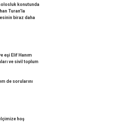
solosluk konutunda
han Turan’la
tesinin biraz daha
 eşi Elif Hanım
ları ve sivil toplum
hem de sorularını
lçimize hoş