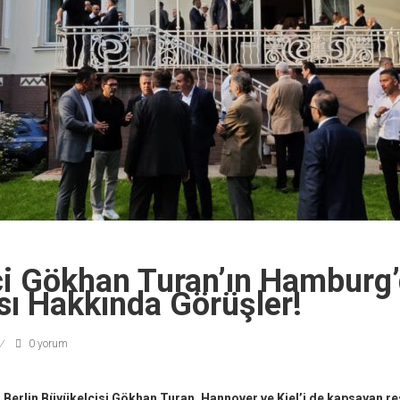
çi Gökhan Turan’ın Hamburg’
sı Hakkında Görüşler!
0 yorum
 Berlin Büyükelçisi Gökhan Turan, Hannover ve Kiel’i de kapsayan r