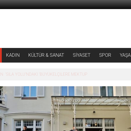
KADIN
KÜLTÜR & SANAT
SİYASET
SPOR
YAŞ
 ‘SILA YOLU’NDAKİ ’BÜYÜKELÇİLERE MEKTUP