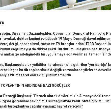
ER
n çoğu, Sivaslılar, Gaziantepliler, Çorumlular Demokrat Hamburg Pl
leri, avukat, doktor kesimi ve Lübeck 19 Mayıs Derneği davet edilme
ete, dergi, haber sitesi, radyo ve TV branşlarından HTBB Başkanı 
unun çağrılmayışı da dikkat çekti. Bu durumu eleştiren bazı medya
 nevi ambargo niteliğindeki bu uygulamaya son verilmesi temennisinde
re, Başkonsolosluk yetkilileri tarafından dile getirilen “yer darlığı” 
rçekleşen bu tür toplantıların değişik zamanlarda yüzlerce davetlini
eniyle bir mazeret olarak düşünülmemelidir.
 TOPLANTININ ARDINDAN BAZI GÖRÜŞLER
ar Derneği Başkanı): “Dernek olarak devletimizin Almanya’daki temsi
rg’da görebilme sevincimiz kursağımızda kaldı. Sivas gibi Milli Mü
arak bu toplantıya çağrılmayışımız hayret vericidir.”