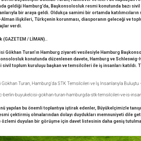
nda geldiği Hamburg’da, Başkonsolosluk resmi konutunda bazı sivil
sanlarıyla bir araya geldi. Oldukça samimi bir ortamda katılımcıların 
Alman ilişkileri, Türkçenin korunması, diasporanın geleceği ve topl
jlar verdi.
k (GAZETEM / LİMAN)..
çisi Gökhan Turan’ın Hamburg ziyareti vesilesiyle Hamburg Başkonsol
şkonsolosluk konutunda düzenlenen davete, Hamburg ve Schleswig-H
i sivil toplum kuruluşu başkan ve temsilcileri ile iş insanları katıldı. T
isi Gökhan Turan, Hamburg’da STK Temsilcileri ve İş İnsanlarıyla Buluş
c-berlin-buyukelcisi-gokhan-turan-hamburgda-stk-temsilcileri-ve-is-insan
ü yapılan bu önemli toplantıya iştirak edenler, Büyükelçimizle tanış
esmi çektirmiş olmalarından dolayı duydukları memnuniyeti dile geti
 özlemi duyulan bir görüşme için davet listesinin daha geniş tutulm